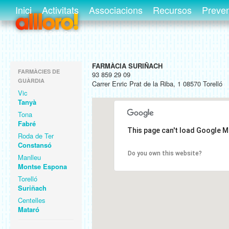
Inici
Activitats
Associacions
Recursos
Preve
FARMÀCIA SURIÑACH
FARMÀCIES DE
93 859 29 09
GUÀRDIA
Carrer Enric Prat de la Riba, 1 08570 Torelló
Vic
Tanyà
Tona
Fabré
This page can't load Google M
Roda de Ter
Constansó
Do you own this website?
Manlleu
Montse Espona
Torelló
Suriñach
Centelles
Mataró