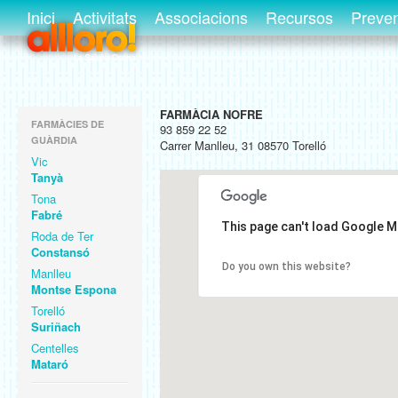
Inici
Activitats
Associacions
Recursos
Preve
FARMÀCIA NOFRE
FARMÀCIES DE
93 859 22 52
GUÀRDIA
Carrer Manlleu, 31 08570 Torelló
Vic
Tanyà
Tona
Fabré
This page can't load Google M
Roda de Ter
Constansó
Do you own this website?
Manlleu
Montse Espona
Torelló
Suriñach
Centelles
Mataró