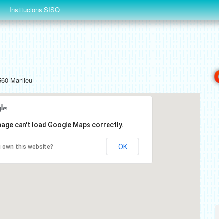
Institucions SISO
560 Manlleu
page can't load Google Maps correctly.
OK
 own this website?