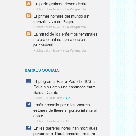
Un parto grabado desde dentro.
Publicat el
a La Vanguardia
28 de Juny
El primer hombre del mundo sin
corazón vive en Praga.
Publicat el
a La Vanguardia
27 de Juny
La mitad de los enfermos terminales
mejora el ánimo con atención
psicosocial.
Publicat el
a La Vanguardia
27 de Juny
XARXES SOCIALS
El programa ‘Pas a Pas’ de l’ICS a
Reus clou amb una caminada entre
Salou i Camb...
Publicat el
a
ICS
28 de Juny
I més consells per a les vostres
estones de lleure si porteu infants al
cotxe
Publicat el
a ICS
28 de Juny
En les darreres hores han mort dues
persones al litoral barceloní mentre