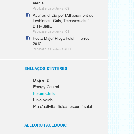
eren a...
Publicat el
a ICS
28 de Juny
Avui és el Dia per l’Alliberament de
Lesbianes, Gais, Transsexuals i
Bisexuals....
Publicat el
a ICS
28 de Juny
Festa Major Plaça Folch i Torres
2012
Publicat el
a ABD
27 de Juny
ENLLAÇOS D'INTERÈS
Drojnet 2
Energy Control
Forum Clínic
Línia Verda
Pla d'activitat física, esport i salut
ALLLORO FACEBOOK!