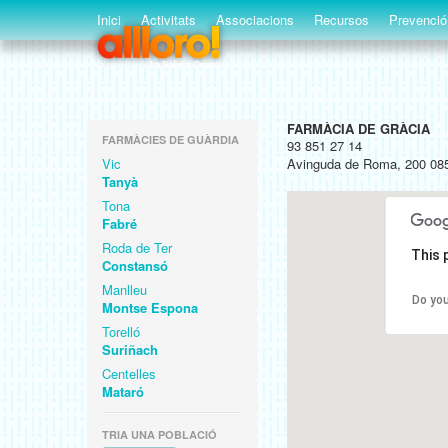
Inici
Activitats
Associacions
Recursos
Prevenció
FARMÀCIA DE GRÀCIA
FARMÀCIES DE GUÀRDIA
93 851 27 14
Vic
Avinguda de Roma, 200 08
Tanyà
Tona
Fabré
Roda de Ter
This 
Constansó
Manlleu
Do you
Montse Espona
Torelló
Suriñach
Centelles
Mataró
TRIA UNA POBLACIÓ