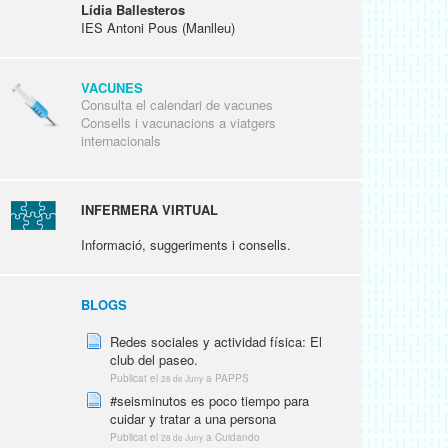
Lídia Ballesteros
IES Antoni Pous (Manlleu)
VACUNES
Consulta el calendari de vacunes
Consells i vacunacions a viatgers
internacionals
INFERMERA VIRTUAL
Informació, suggeriments i consells.
BLOGS
Redes sociales y actividad física: El
club del paseo.
Publicat el
a PAPPS
28 de Juny
#seisminutos es poco tiempo para
cuidar y tratar a una persona
Publicat el
a Cuidando
28 de Juny