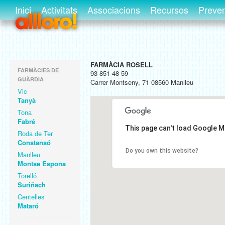
Inici
Activitats
Associacions
Recursos
Preve
FARMÀCIA ROSELL
FARMÀCIES DE
93 851 48 59
GUÀRDIA
Carrer Montseny, 71 08560 Manlleu
Vic
Tanyà
Tona
Fabré
This page can't load Google M
Roda de Ter
Constansó
Do you own this website?
Manlleu
Montse Espona
Torelló
Suriñach
Centelles
Mataró