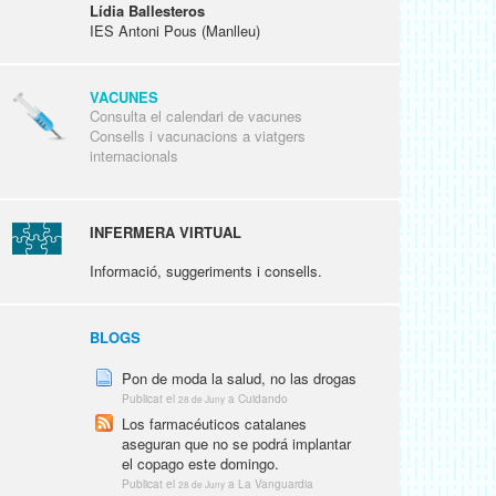
Lídia Ballesteros
IES Antoni Pous (Manlleu)
VACUNES
Consulta el calendari de vacunes
Consells i vacunacions a viatgers
internacionals
INFERMERA VIRTUAL
Informació, suggeriments i consells.
BLOGS
Pon de moda la salud, no las drogas
Publicat el
a Cuidando
28 de Juny
Los farmacéuticos catalanes
aseguran que no se podrá implantar
el copago este domingo.
Publicat el
a La Vanguardia
28 de Juny