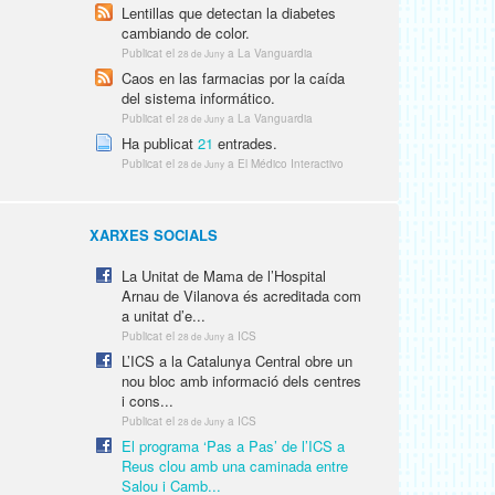
Lentillas que detectan la diabetes
cambiando de color.
Publicat el
a La Vanguardia
28 de Juny
Caos en las farmacias por la caída
del sistema informático.
Publicat el
a La Vanguardia
28 de Juny
Ha publicat
21
entrades.
Publicat el
a El Médico Interactivo
28 de Juny
XARXES SOCIALS
La Unitat de Mama de l’Hospital
Arnau de Vilanova és acreditada com
a unitat d’e...
Publicat el
a ICS
28 de Juny
L’ICS a la Catalunya Central obre un
nou bloc amb informació dels centres
i cons...
Publicat el
a ICS
28 de Juny
El programa ‘Pas a Pas’ de l’ICS a
Reus clou amb una caminada entre
Salou i Camb...