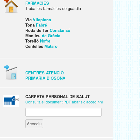
FARMÀCIES
Troba les farmàcies de guàrdia
Vic
Vilaplana
Tona
Fabré
Roda de Ter
Constansó
Manlleu
de Gràcia
Torelló
Nofre
Centelles
Mataró
CENTRES ATENCIÓ
PRIMÀRIA D’OSONA
CARPETA PERSONAL DE SALUT
Consulta el document PDF abans d'accedir-hi