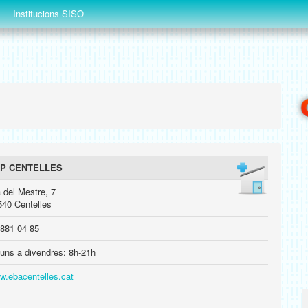
Institucions SISO
P CENTELLES
 del Mestre, 7
540 Centelles
 881 04 85
luns a divendres: 8h-21h
w.ebacentelles.cat