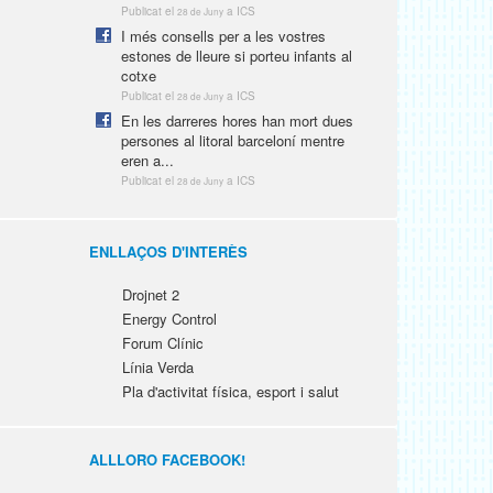
Publicat el
a ICS
28 de Juny
I més consells per a les vostres
estones de lleure si porteu infants al
cotxe
Publicat el
a ICS
28 de Juny
En les darreres hores han mort dues
persones al litoral barceloní mentre
eren a...
Publicat el
a ICS
28 de Juny
ENLLAÇOS D'INTERÈS
Drojnet 2
Energy Control
Forum Clínic
Línia Verda
Pla d'activitat física, esport i salut
ALLLORO FACEBOOK!