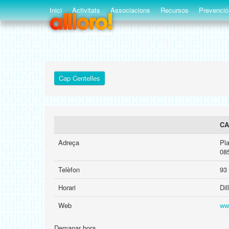
Inici
Activitats
Associacions
Recursos
Prevenció
Cap Centelles
CA
Adreça
Pla
08
Telèfon
93
Horari
Dil
Web
ww
Demanar hora