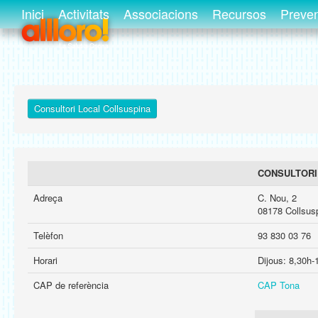
Inici
Activitats
Associacions
Recursos
Preve
Consultori Local Collsuspina
CONSULTORI
Adreça
C. Nou, 2
08178 Collsus
Telèfon
93 830 03 76
Horari
Dijous: 8,30h-
CAP de referència
CAP Tona