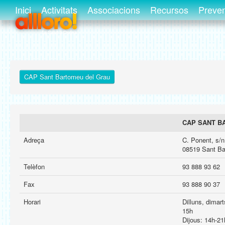
Inici
Activitats
Associacions
Recursos
Preve
CAP Sant Bartomeu del Grau
CAP SANT B
Adreça
C. Ponent, s/n
08519 Sant Ba
Telèfon
93 888 93 62
Fax
93 888 90 37
Horari
Dilluns, dimar
15h
Dijous: 14h-21