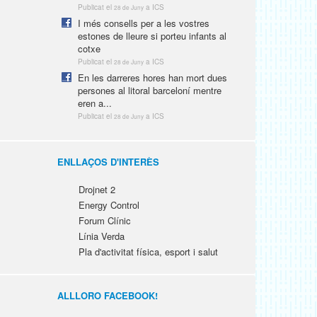
Publicat el
a ICS
28 de Juny
I més consells per a les vostres
estones de lleure si porteu infants al
cotxe
Publicat el
a ICS
28 de Juny
En les darreres hores han mort dues
persones al litoral barceloní mentre
eren a...
Publicat el
a ICS
28 de Juny
ENLLAÇOS D'INTERÈS
Drojnet 2
Energy Control
Forum Clínic
Línia Verda
Pla d'activitat física, esport i salut
ALLLORO FACEBOOK!