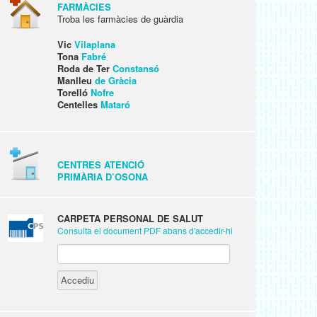
FARMÀCIES
Troba les farmàcies de guàrdia
Vic
Vilaplana
Tona
Fabré
Roda de Ter
Constansó
Manlleu
de Gràcia
Torelló
Nofre
Centelles
Mataró
CENTRES ATENCIÓ
PRIMÀRIA D’OSONA
CARPETA PERSONAL DE SALUT
Consulta el document PDF abans d'accedir-hi