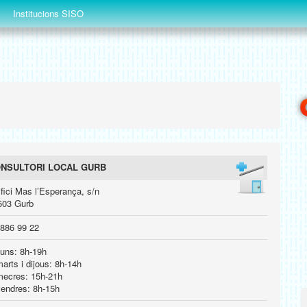
Institucions SISO
NSULTORI LOCAL GURB
fici Mas l’Esperança, s/n
503 Gurb
 886 99 22
luns: 8h-19h
arts i dijous: 8h-14h
mecres: 15h-21h
vendres: 8h-15h