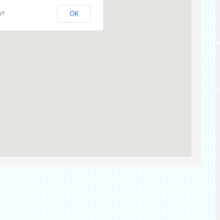
OK
e?