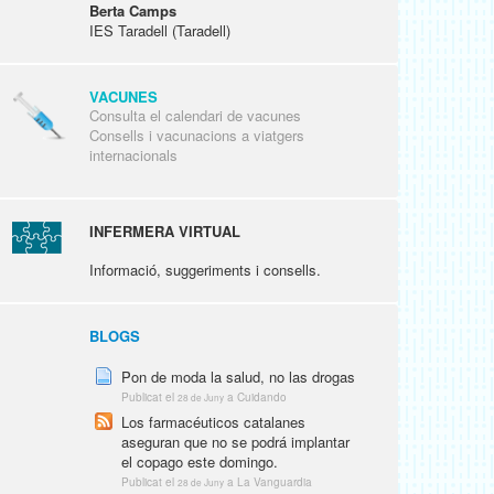
Berta Camps
IES Taradell (Taradell)
VACUNES
Consulta el calendari de vacunes
Consells i vacunacions a viatgers
internacionals
INFERMERA VIRTUAL
Informació, suggeriments i consells.
BLOGS
Pon de moda la salud, no las drogas
Publicat el
a Cuidando
28 de Juny
Los farmacéuticos catalanes
aseguran que no se podrá implantar
el copago este domingo.
Publicat el
a La Vanguardia
28 de Juny