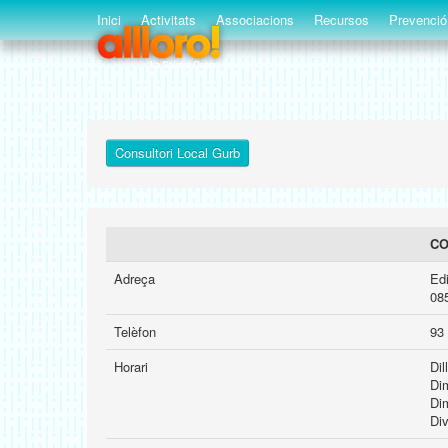
Inici
Activitats
Associacions
Recursos
Prevenció
Consultori Local Gurb
CO
Adreça
Edi
08
Telèfon
93
Horari
Dil
Dim
Di
Di