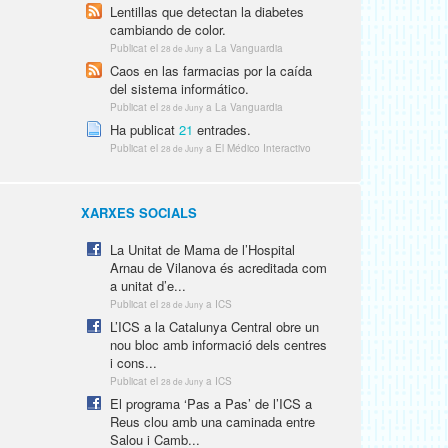
Lentillas que detectan la diabetes
cambiando de color.
Publicat el
a La Vanguardia
28 de Juny
Caos en las farmacias por la caída
del sistema informático.
Publicat el
a La Vanguardia
28 de Juny
Ha publicat
21
entrades.
Publicat el
a El Médico Interactivo
28 de Juny
XARXES SOCIALS
La Unitat de Mama de l’Hospital
Arnau de Vilanova és acreditada com
a unitat d’e...
Publicat el
a ICS
28 de Juny
L’ICS a la Catalunya Central obre un
nou bloc amb informació dels centres
i cons...
Publicat el
a ICS
28 de Juny
El programa ‘Pas a Pas’ de l’ICS a
Reus clou amb una caminada entre
Salou i Camb...