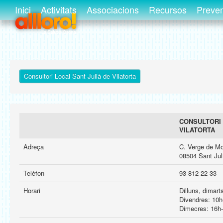
Inici
Activitats
Associacions
Recursos
Preve
Consultori Local Sant Julià de Vilatorta
CONSULTORI 
VILATORTA
Adreça
C. Verge de Mo
08504 Sant Juli
Telèfon
93 812 22 33
Horari
Dilluns, dimart
Divendres: 10h
Dimecres: 16h