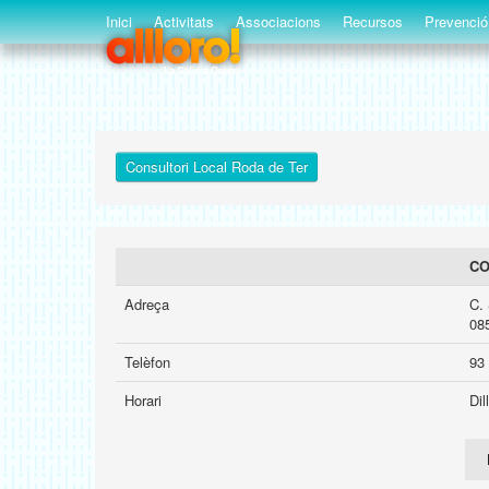
Inici
Activitats
Associacions
Recursos
Prevenció
Consultori Local Roda de Ter
CO
Adreça
C.
08
Telèfon
93
Horari
Dil