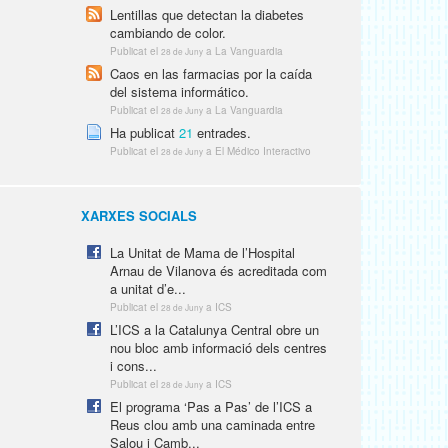
Lentillas que detectan la diabetes
cambiando de color.
Publicat el
a La Vanguardia
28 de Juny
Caos en las farmacias por la caída
del sistema informático.
Publicat el
a La Vanguardia
28 de Juny
Ha publicat
21
entrades.
Publicat el
a El Médico Interactivo
28 de Juny
XARXES SOCIALS
La Unitat de Mama de l’Hospital
Arnau de Vilanova és acreditada com
a unitat d’e...
Publicat el
a ICS
28 de Juny
L’ICS a la Catalunya Central obre un
nou bloc amb informació dels centres
i cons...
Publicat el
a ICS
28 de Juny
El programa ‘Pas a Pas’ de l’ICS a
Reus clou amb una caminada entre
Salou i Camb...