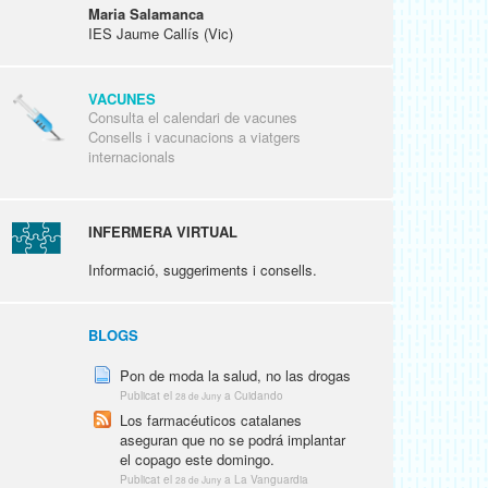
Maria Salamanca
IES Jaume Callís (Vic)
VACUNES
Consulta el calendari de vacunes
Consells i vacunacions a viatgers
internacionals
INFERMERA VIRTUAL
Informació, suggeriments i consells.
BLOGS
Pon de moda la salud, no las drogas
Publicat el
a Cuidando
28 de Juny
Los farmacéuticos catalanes
aseguran que no se podrá implantar
el copago este domingo.
Publicat el
a La Vanguardia
28 de Juny