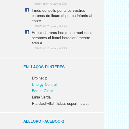
Publicat el
a ICS
28 de Juny
I més consells per a les vostres
estones de lleure si porteu infants al
cotxe
Publicat el
a ICS
28 de Juny
En les darreres hores han mort dues
persones al litoral barceloní mentre
eren a...
Publicat el
a ICS
28 de Juny
ENLLAÇOS D'INTERÈS
Drojnet 2
Energy Control
Forum Clínic
Línia Verda
Pla d'activitat física, esport i salut
ALLLORO FACEBOOK!