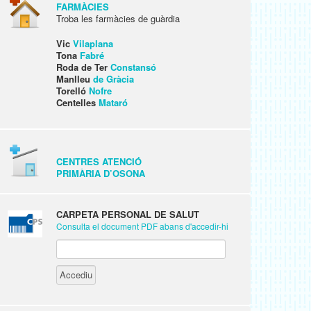
FARMÀCIES
Troba les farmàcies de guàrdia
Vic
Vilaplana
Tona
Fabré
Roda de Ter
Constansó
Manlleu
de Gràcia
Torelló
Nofre
Centelles
Mataró
CENTRES ATENCIÓ
PRIMÀRIA D’OSONA
CARPETA PERSONAL DE SALUT
Consulta el document PDF abans d'accedir-hi