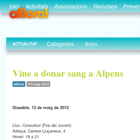
Inici
Activitats
Associacions
Recursos
Preve
Categories
Arxiu
ACTUALITAT
Vine a donar sang a Alpens
allloro
10 maig 2012
Dissabte, 12 de maig de 2012
Lloc: Consultori (Fira del Jovent)
Adreça: Carrera Lluçanesa, 4
Horari: 18 a 21