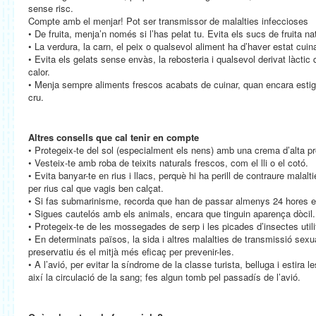
sense risc.
Compte amb el menjar! Pot ser transmissor de malalties infeccioses
• De fruita, menja’n només si l’has pelat tu. Evita els sucs de fruita na
• La verdura, la carn, el peix o qualsevol aliment ha d’haver estat cuina
• Evita els gelats sense envàs, la rebosteria i qualsevol derivat làctic
calor.
• Menja sempre aliments frescos acabats de cuinar, quan encara estig
cru.
Altres consells que cal tenir en compte
• Protegeix-te del sol (especialment els nens) amb una crema d’alta prot
• Vesteix-te amb roba de teixits naturals frescos, com el lli o el cotó.
• Evita banyar-te en rius i llacs, perquè hi ha perill de contraure malal
per rius cal que vagis ben calçat.
• Si fas submarinisme, recorda que han de passar almenys 24 hores ent
• Sigues cautelós amb els animals, encara que tinguin aparença dòcil.
• Protegeix-te de les mossegades de serp i les picades d’insectes utilit
• En determinats països, la sida i altres malalties de transmissió sexu
preservatiu és el mitjà més eficaç per prevenir-les.
• A l’avió, per evitar la síndrome de la classe turista, belluga i estira l
així la circulació de la sang; fes algun tomb pel passadís de l’avió.