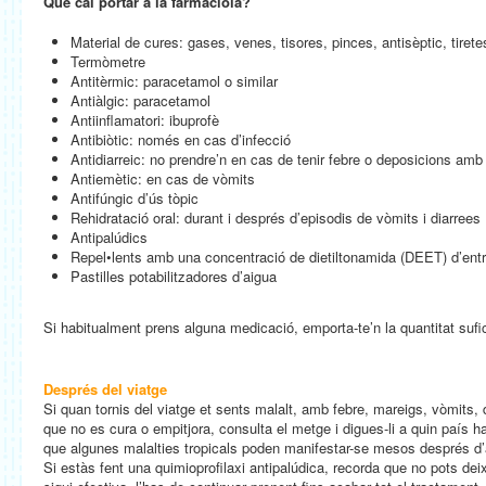
Què cal portar a la farmaciola?
Material de cures: gases, venes, tisores, pinces, antisèptic, tirete
Termòmetre
Antitèrmic: paracetamol o similar
Antiàlgic: paracetamol
Antiinflamatori: ibuprofè
Antibiòtic: només en cas d’infecció
Antidiarreic: no prendre’n en cas de tenir febre o deposicions amb
Antiemètic: en cas de vòmits
Antifúngic d’ús tòpic
Rehidratació oral: durant i després d’episodis de vòmits i diarrees
Antipalúdics
Repel•lents amb una concentració de dietiltonamida (DEET) d’entr
Pastilles potabilitzadores d’aigua
Si habitualment prens alguna medicació, emporta-te’n la quantitat sufi
Després del viatge
Si quan tornis del viatge et sents malalt, amb febre, mareigs, vòmits, d
que no es cura o empitjora, consulta el metge i digues-li a quin país 
que algunes malalties tropicals poden manifestar-se mesos després d’
Si estàs fent una quimioprofilaxi antipalúdica, recorda que no pots dei