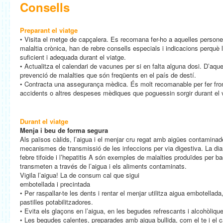
Consells
Preparant el viatge
• Visita el metge de capçalera. Es recomana fer-ho a aquelles persones
malaltia crònica, han de rebre consells especials i indicacions perquè
suficient i adequada durant el viatge.
• Actualitza el calendari de vacunes per si en falta alguna dosi. D’aq
prevenció de malalties que són freqüents en el país de destí.
• Contracta una assegurança mèdica. És molt recomanable per fer fron
accidents o altres despeses mèdiques que poguessin sorgir durant el 
Durant el viatge
Menja i beu de forma segura
Als països càlids, l’aigua i el menjar cru regat amb aigües contaminad
mecanismes de transmissió de les infeccions per via digestiva. La diarr
febre tifoide i l’hepatitis A són exemples de malalties produïdes per ba
transmeten a través de l’aigua i els aliments contaminats.
Vigila l’aigua! La de consum cal que sigui
embotellada i precintada
• Per raspallar-te les dents i rentar el menjar utilitza aigua embotellad
pastilles potabilitzadores.
• Evita els glaçons en l’aigua, en les begudes refrescants i alcohòlique
• Les begudes calentes, preparades amb aigua bullida, com el te i el 