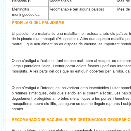
Hepatitis B
Recomanable
Més de 
Meningitis
Recomanable (en alguns països)
Més de 
meningocòccica
PROFILAXI DEL PALUDISME
El paludisme o malària és una malaltia molt estesa a tots els països tr
de la picada d’un mosquit (l’Anopheles). Atès que aquesta malaltia pot re
mortal, i que actualment no es disposa de vacuna, és important prend
Quan s’estigui a l’exterior, tant de bon matí com al vespre, es recoma
llarga i pantalons llargs, i evitar portar colors foscos i perfums intenso
mosquits. A les parts del cos que no estiguin cobertes per la roba, cal 
Quan s’estigui a l’interior, cal polvoritzar amb insecticides i usar apa
piretrines sintètiques, dels que s’endollen al corrent elèctric. Les habi
degudament protegides amb teles metàl·liques a les portes i finestres.
mosquiteres sobre els llits, assegurar-se que no tinguin ruptures i subj
somier.
RECOMANACIONS VACUNALS PER DESTINACIONS GEOGRÀFI
Aquesta informació sobre viatges internacionals i recomanacions a dife