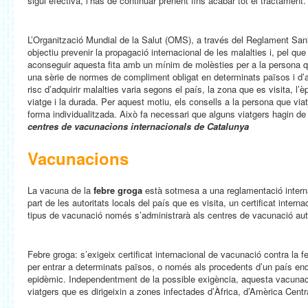
sigui efectiva, l’has de continuar prenent fins acabar tot el tractament.
L’Organització Mundial de la Salut (OMS), a través del Reglament Sanit
objectiu prevenir la propagació internacional de les malalties i, pel que
aconseguir aquesta fita amb un mínim de molèsties per a la persona q
una sèrie de normes de compliment obligat en determinats països i d’al
risc d’adquirir malalties varia segons el país, la zona que es visita, l’è
viatge i la durada. Per aquest motiu, els consells a la persona que viat
forma individualitzada. Això fa necessari que alguns viatgers hagin d
centres de vacunacions internacionals de Catalunya
Vacunacions
La vacuna de la
febre groga
està sotmesa a una reglamentació internac
part de les autoritats locals del país que es visita, un certificat inter
tipus de vacunació només s’administrarà als centres de vacunació auto
Febre groga: s’exigeix certificat internacional de vacunació contra la f
per entrar a determinats països, o només als procedents d’un país en
epidèmic. Independentment de la possible exigència, aquesta vacunac
viatgers que es dirigeixin a zones infectades d’Àfrica, d’Amèrica Centr