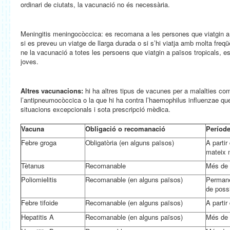
ordinari de ciutats, la vacunació no és necessària.
Meningitis meningocòccica: es recomana a les persones que viatgin 
si es preveu un viatge de llarga durada o si s’hi viatja amb molta fre
ne la vacunació a totes les persoens que viatgin a països tropicals, es
joves.
Altres vacunacions:
hi ha altres tipus de vacunes per a malalties com
l’antipneumocòccica o la que hi ha contra l’haemophilus influenzae q
situacions excepcionals i sota prescripció mèdica.
Vacuna
Obligació o recomanació
Període
Febre groga
Obligatòria (en alguns països)
A partir
mateix 
Tètanus
Recomanable
Més de 
Poliomielitis
Recomanable (en alguns països)
Permane
de possi
Febre tifoide
Recomanable (en alguns països)
A partir
Hepatitis A
Recomanable (en alguns països)
Més de 