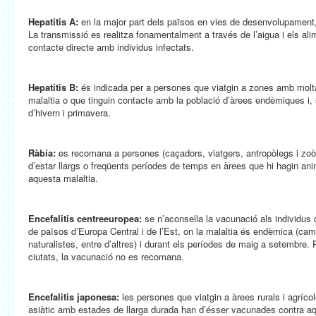
Hepatitis A:
en la major part dels països en vies de desenvolupament,
La transmissió es realitza fonamentalment a través de l’aigua i els al
contacte directe amb individus infectats.
Hepatitis B:
és indicada per a persones que viatgin a zones amb molt
malaltia o que tinguin contacte amb la població d’àrees endèmiques i,
d’hivern i primavera.
Ràbia:
es recomana a persones (caçadors, viatgers, antropòlegs i zoòl
d’estar llargs o freqüents períodes de temps en àrees que hi hagin an
aquesta malaltia.
Encefalitis centreeuropea:
se n’aconsella la vacunació als individus q
de països d’Europa Central i de l’Est, on la malaltia és endèmica (cam
naturalistes, entre d’altres) i durant els períodes de maig a setembre. P
ciutats, la vacunació no es recomana.
Encefalitis japonesa:
les persones que viatgin a àrees rurals i agrícol
asiàtic amb estades de llarga durada han d’ésser vacunades contra aqu