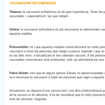
VACUNACIONS RECOMENADES
Tètanus:
la vacunació antitetànica és de gran importància. Totes les 
vacunades i, especialment, les que viatgen.
Còlera:
la vacunació anticolèrica es pot recomanar en determinats casos
aquesta malaltia.
Poliomielitis:
tot i que aquesta malaltia s’està eliminant en molts paï
vacunació a totes les persones que viatgin a països tropicals i que n
el cas dels nens, s’actualitzarà el seu calendari vacunal. A les person
vacunades correctament amb anterioritat, sols cal administrar-los una 
Febre tifoide:
com que en alguns països d’àrees no desenvolupades aq
se’n recomana la vacunació a totes les persones que vagin a aquests p
Actualment, es disposa d’una vacuna oral i una altra d’administració pa
de la vacuna no és absoluta, s’ha de considerar que la millor prevenc
amb els aliments i begudes.