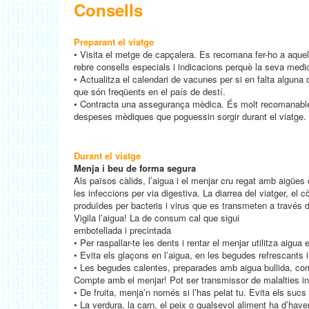
Consells
Preparant el viatge
• Visita el metge de capçalera. Es recomana fer-ho a aquell
rebre consells especials i indicacions perquè la seva medic
• Actualitza el calendari de vacunes per si en falta algun
que són freqüents en el país de destí.
• Contracta una assegurança mèdica. És molt recomanable p
despeses mèdiques que poguessin sorgir durant el viatge.
Durant el viatge
Menja i beu de forma segura
Als països càlids, l’aigua i el menjar cru regat amb aigü
les infeccions per via digestiva. La diarrea del viatger, el c
produïdes per bacteris i virus que es transmeten a través d
Vigila l’aigua! La de consum cal que sigui
embotellada i precintada
• Per raspallar-te les dents i rentar el menjar utilitza aigu
• Evita els glaçons en l’aigua, en les begudes refrescants i
• Les begudes calentes, preparades amb aigua bullida, com 
Compte amb el menjar! Pot ser transmissor de malalties i
• De fruita, menja’n només si l’has pelat tu. Evita els sucs 
• La verdura, la carn, el peix o qualsevol aliment ha d’haver