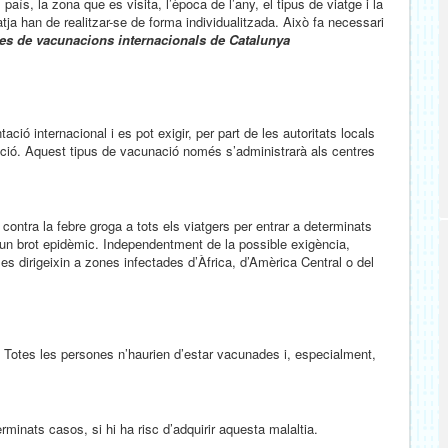
 país, la zona que es visita, l’època de l’any, el tipus de viatge i la
tja han de realitzar-se de forma individualitzada. Això fa necessari
res de vacunacions internacionals de Catalunya
ió internacional i es pot exigir, per part de les autoritats locals
nació. Aquest tipus de vacunació només s’administrarà als centres
 contra la febre groga a tots els viatgers per entrar a determinats
n brot epidèmic. Independentment de la possible exigència,
s dirigeixin a zones infectades d’Àfrica, d’Amèrica Central o del
 Totes les persones n’haurien d’estar vacunades i, especialment,
minats casos, si hi ha risc d’adquirir aquesta malaltia.