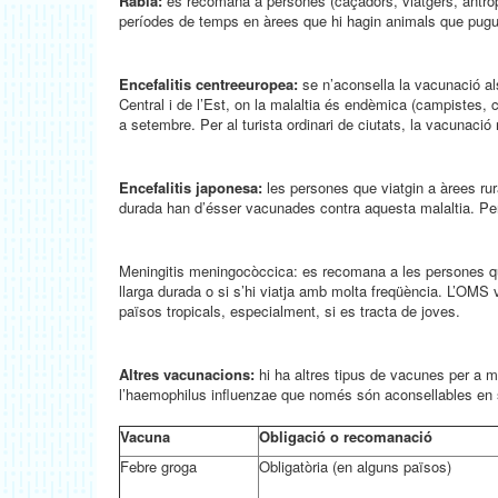
Ràbia:
es recomana a persones (caçadors, viatgers, antropòl
períodes de temps en àrees que hi hagin animals que pugu
Encefalitis centreeuropea:
se n’aconsella la vacunació als
Central i de l’Est, on la malaltia és endèmica (campistes, c
a setembre. Per al turista ordinari de ciutats, la vacunaci
Encefalitis japonesa:
les persones que viatgin a àrees rura
durada han d’ésser vacunades contra aquesta malaltia. Per a
Meningitis meningocòccica: es recomana a les persones qu
llarga durada o si s’hi viatja amb molta freqüència. L’OMS
països tropicals, especialment, si es tracta de joves.
Altres vacunacions:
hi ha altres tipus de vacunes per a m
l’haemophilus influenzae que només són aconsellables en s
Vacuna
Obligació o recomanació
Febre groga
Obligatòria (en alguns països)