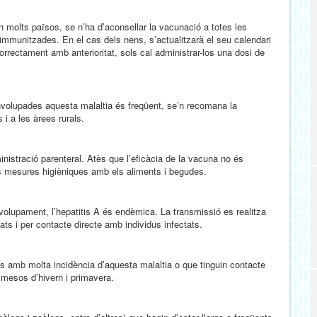
n molts països, se n’ha d’aconsellar la vacunació a totes les
 immunitzades. En el cas dels nens, s’actualitzarà el seu calendari
rrectament amb anterioritat, sols cal administrar-los una dosi de
olupades aquesta malaltia és freqüent, se’n recomana la
i a les àrees rurals.
nistració parenteral. Atès que l’eficàcia de la vacuna no és
es mesures higièniques amb els aliments i begudes.
volupament, l’hepatitis A és endèmica. La transmissió es realitza
ts i per contacte directe amb individus infectats.
s amb molta incidència d’aquesta malaltia o que tinguin contacte
 mesos d’hivern i primavera.