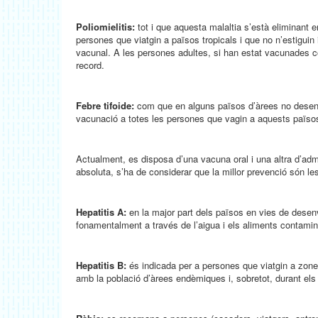
Poliomielitis:
tot i que aquesta malaltia s’està eliminant e
persones que viatgin a països tropicals i que no n’estiguin
vacunal. A les persones adultes, si han estat vacunades co
record.
Febre tifoide:
com que en alguns països d’àrees no desenv
vacunació a totes les persones que vagin a aquests països 
Actualment, es disposa d’una vacuna oral i una altra d’admi
absoluta, s’ha de considerar que la millor prevenció són l
Hepatitis A:
en la major part dels països en vies de desen
fonamentalment a través de l’aigua i els aliments contamina
Hepatitis B:
és indicada per a persones que viatgin a zone
amb la població d’àrees endèmiques i, sobretot, durant els