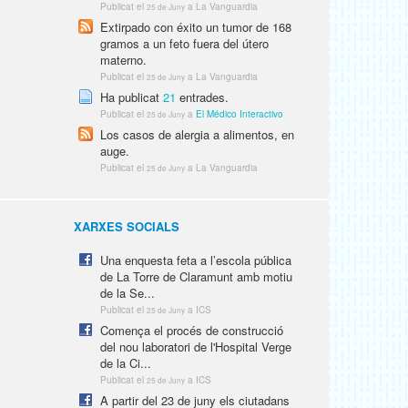
Publicat el
a La Vanguardia
25 de Juny
Extirpado con éxito un tumor de 168
gramos a un feto fuera del útero
materno.
Publicat el
a La Vanguardia
25 de Juny
Ha publicat
21
entrades.
Publicat el
a
El Médico Interactivo
25 de Juny
Los casos de alergia a alimentos, en
auge.
Publicat el
a La Vanguardia
25 de Juny
XARXES SOCIALS
Una enquesta feta a l’escola pública
de La Torre de Claramunt amb motiu
de la Se...
Publicat el
a ICS
25 de Juny
Comença el procés de construcció
del nou laboratori de l'Hospital Verge
de la Ci...
Publicat el
a ICS
25 de Juny
A partir del 23 de juny els ciutadans