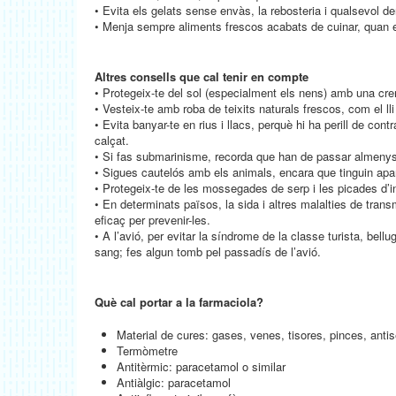
• Evita els gelats sense envàs, la rebosteria i qualsevol der
• Menja sempre aliments frescos acabats de cuinar, quan e
Altres consells que cal tenir en compte
• Protegeix-te del sol (especialment els nens) amb una crema
• Vesteix-te amb roba de teixits naturals frescos, com el lli
• Evita banyar-te en rius i llacs, perquè hi ha perill de con
calçat.
• Si fas submarinisme, recorda que han de passar almenys 2
• Sigues cautelós amb els animals, encara que tinguin apa
• Protegeix-te de les mossegades de serp i les picades d’ins
• En determinats països, la sida i altres malalties de tran
eficaç per prevenir-les.
• A l’avió, per evitar la síndrome de la classe turista, bellug
sang; fes algun tomb pel passadís de l’avió.
Què cal portar a la farmaciola?
Material de cures: gases, venes, tisores, pinces, antisè
Termòmetre
Antitèrmic: paracetamol o similar
Antiàlgic: paracetamol