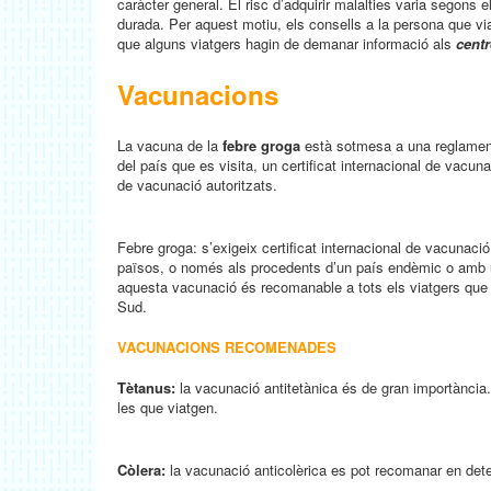
caràcter general. El risc d’adquirir malalties varia segons el
durada. Per aquest motiu, els consells a la persona que via
que alguns viatgers hagin de demanar informació als
cent
Vacunacions
La vacuna de la
febre groga
està sotmesa a una reglamentac
del país que es visita, un certificat internacional de vacu
de vacunació autoritzats.
Febre groga: s’exigeix certificat internacional de vacunació
països, o només als procedents d’un país endèmic o amb u
aquesta vacunació és recomanable a tots els viatgers que e
Sud.
VACUNACIONS RECOMENADES
Tètanus:
la vacunació antitetànica és de gran importància.
les que viatgen.
Còlera:
la vacunació anticolèrica es pot recomanar en deter