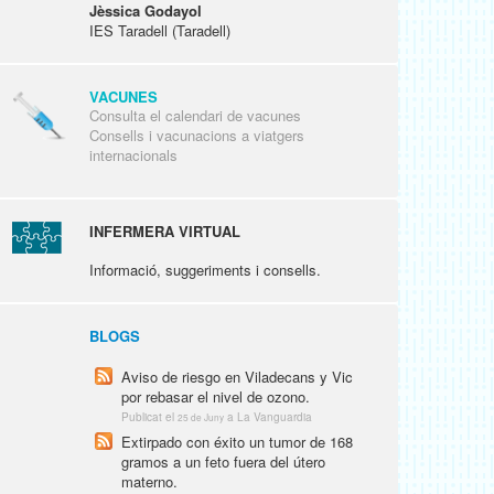
Jèssica Godayol
IES Taradell (Taradell)
VACUNES
Consulta el calendari de vacunes
Consells i vacunacions a viatgers
internacionals
INFERMERA VIRTUAL
Informació, suggeriments i consells.
BLOGS
Aviso de riesgo en Viladecans y Vic
por rebasar el nivel de ozono.
Publicat el
a La Vanguardia
25 de Juny
Extirpado con éxito un tumor de 168
gramos a un feto fuera del útero
materno.