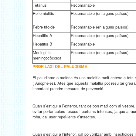
Tètanus
Recomanable
Poliomielitis
Recomanable (en alguns països)
Febre tifoide
Recomanable (en alguns països)
Hepatitis A
Recomanable (en alguns països)
Hepatitis B
Recomanable
Meningitis
Recomanable (en alguns països)
meningocòccica
PROFILAXI DEL PALUDISME
El paludisme o malària és una malaltia molt estesa a tots e
(l’Anopheles). Atès que aquesta malaltia pot resultar greu i
important prendre mesures de prevenció.
Quan s’estigui a l’exterior, tant de bon matí com al vespre,
evitar portar colors foscos i perfums intensos, ja que atra
roba, cal usar repel·lents d’insectes.
Quan s’estigui a l’interior, cal polvoritzar amb insecticides