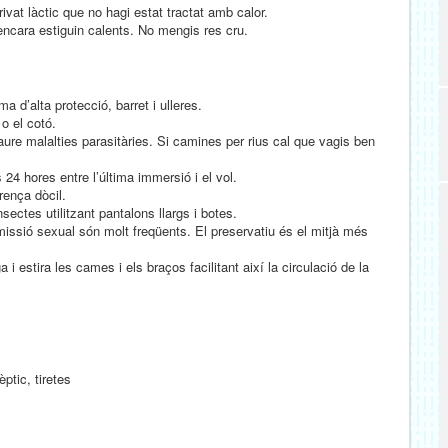
ivat làctic que no hagi estat tractat amb calor.
ncara estiguin calents. No mengis res cru.
 d’alta protecció, barret i ulleres.
 o el cotó.
traure malalties parasitàries. Si camines per rius cal que vagis ben
4 hores entre l’última immersió i el vol.
rença dòcil.
ectes utilitzant pantalons llargs i botes.
smissió sexual són molt freqüents. El preservatiu és el mitjà més
a i estira les cames i els braços facilitant així la circulació de la
ptic, tiretes