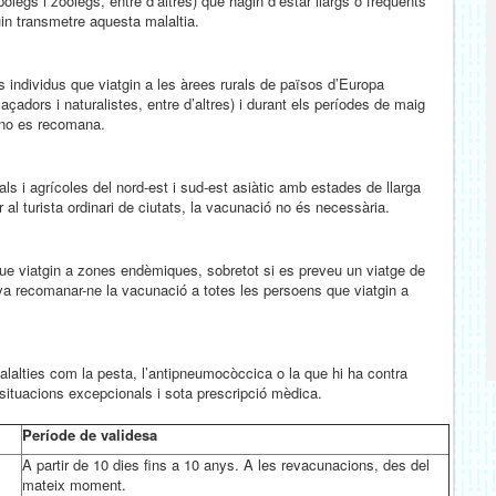
egs i zoòlegs, entre d’altres) que hagin d’estar llargs o freqüents
in transmetre aquesta malaltia.
 individus que viatgin a les àrees rurals de països d’Europa
açadors i naturalistes, entre d’altres) i durant els períodes de maig
ó no es recomana.
ls i agrícoles del nord-est i sud-est asiàtic amb estades de llarga
l turista ordinari de ciutats, la vacunació no és necessària.
e viatgin a zones endèmiques, sobretot si es preveu un viatge de
 va recomanar-ne la vacunació a totes les persoens que viatgin a
alalties com la pesta, l’antipneumocòccica o la que hi ha contra
ituacions excepcionals i sota prescripció mèdica.
Període de validesa
A partir de 10 dies fins a 10 anys. A les revacunacions, des del
mateix moment.