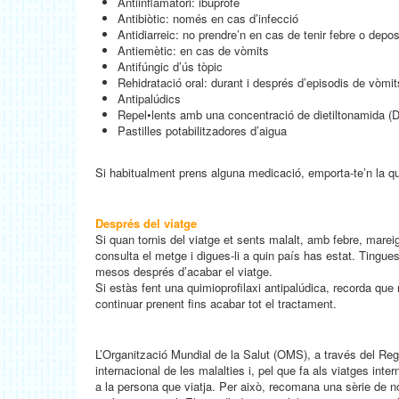
Antiinflamatori: ibuprofè
Antibiòtic: només en cas d’infecció
Antidiarreic: no prendre’n en cas de tenir febre o dep
Antiemètic: en cas de vòmits
Antifúngic d’ús tòpic
Rehidratació oral: durant i després d’episodis de vòmits
Antipalúdics
Repel•lents amb una concentració de dietiltonamida (D
Pastilles potabilitzadores d’aigua
Si habitualment prens alguna medicació, emporta-te’n la qua
Després del viatge
Si quan tornis del viatge et sents malalt, amb febre, marei
consulta el metge i digues-li a quin país has estat. Tingu
mesos després d’acabar el viatge.
Si estàs fent una quimioprofilaxi antipalúdica, recorda que 
continuar prenent fins acabar tot el tractament.
L’Organització Mundial de la Salut (OMS), a través del Regl
internacional de les malalties i, pel que fa als viatges in
a la persona que viatja. Per això, recomana una sèrie de n