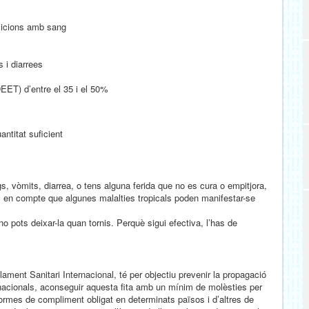
osicions amb sang
 i diarrees
EET) d’entre el 35 i el 50%
ntitat suficient
gs, vòmits, diarrea, o tens alguna ferida que no es cura o empitjora,
es en compte que algunes malalties tropicals poden manifestar-se
no pots deixar-la quan tornis. Perquè sigui efectiva, l’has de
ament Sanitari Internacional, té per objectiu prevenir la propagació
ternacionals, aconseguir aquesta fita amb un mínim de molèsties per
ormes de compliment obligat en determinats països i d’altres de