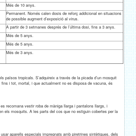
Més de 10 anys.
Permanent. Només calen dosis de reforç addicional en situacions
de possible augment d’exposició al virus.
A partir de 3 setmanes després de l’última dosi, fins a 3 anys.
Més de 5 anys.
Més de 5 anys.
Més de 3 anys.
ls països tropicals. S’adquireix a través de la picada d’un mosquit
, fins i tot, mortal, i que actualment no es disposa de vacuna, és
 es recomana vestir roba de màniga llarga i pantalons llargs, i
uen els mosquits. A les parts del cos que no estiguin cobertes per la
 i usar aparells especials impregnats amb piretrines sintètiques, dels