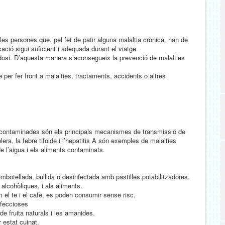
es persones que, pel fet de patir alguna malaltia crònica, han de
ació sigui suficient i adequada durant el viatge.
a dosi. D’aquesta manera s’aconsegueix la prevenció de malalties
er fer front a malalties, tractaments, accidents o altres
es contaminades són els principals mecanismes de transmissió de
òlera, la febre tifoide i l’hepatitis A són exemples de malalties
e l’aigua i els aliments contaminats.
a embotellada, bullida o desinfectada amb pastilles potabilitzadores.
 alcohòliques, i als aliments.
el te i el cafè, es poden consumir sense risc.
nfeccioses
de fruita naturals i les amanides.
 estat cuinat.