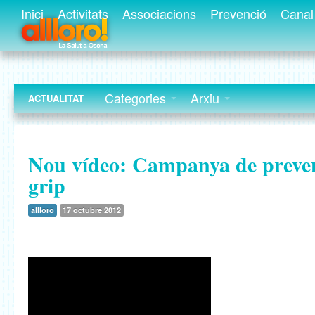
Inici
Activitats
Associacions
Prevenció
Canal 
Categories
Arxiu
ACTUALITAT
Nou vídeo: Campanya de preven
grip
allloro
17 octubre 2012