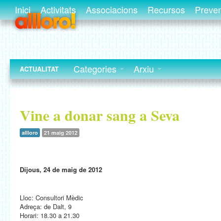
Inici
Activitats
Associacions
Recursos
Preve
Categories
Arxiu
ACTUALITAT
Vine a donar sang a Seva
allloro
21 maig 2012
Dijous, 24 de maig de 2012
Lloc: Consultori Mèdic
Adreça: de Dalt, 9
Horari: 18.30 a 21.30