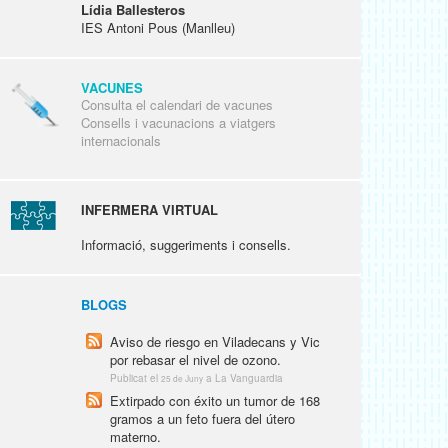
Lídia Ballesteros
IES Antoni Pous (Manlleu)
VACUNES
Consulta el calendari de vacunes
Consells i vacunacions a viatgers
internacionals
INFERMERA VIRTUAL
Informació, suggeriments i consells.
BLOGS
Aviso de riesgo en Viladecans y Vic
por rebasar el nivel de ozono.
Publicat el
a La Vanguardia
25 de Juny
Extirpado con éxito un tumor de 168
gramos a un feto fuera del útero
materno.