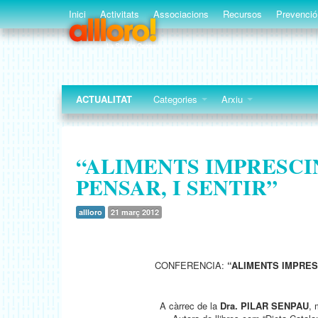
Inici
Activitats
Associacions
Recursos
Prevenció
ACTUALITAT
Categories
Arxiu
“ALIMENTS IMPRESCI
PENSAR, I SENTIR”
allloro
21 març 2012
CONFERENCIA:
“ALIMENTS IMPRESC
A càrrec de la
Dra. PILAR SENPAU
, 