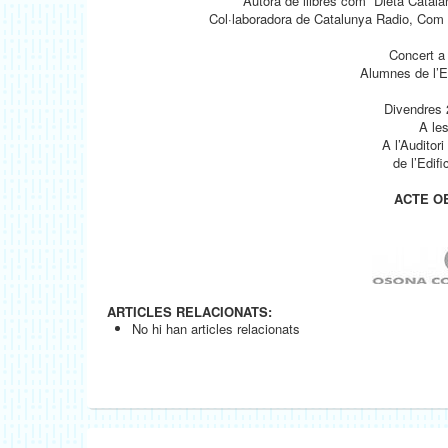
Autora de llibres com “Dieta Catalan
Col·laboradora de Catalunya Radio, Com Ra
Concert a
Alumnes de l’E
Divendres 
A le
A l’Auditori
de l’Edifi
ACTE O
ARTICLES RELACIONATS:
No hi han articles relacionats