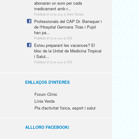
abonaran un euro per cada
medicament amb r...
Publicat el
a Sant Tomàs
22 de Juny
Professionals del CAP Dr. Barraquer i
de l'Hospital Germans Trias i Pujol
han pa...
Publicat el
a ICS
22 de Juny
Esteu preparant les vacances? El
bloc de la Unitat de Medicina Tropical
i Salut...
Publicat el
a ICS
22 de Juny
ENLLAÇOS D'INTERÈS
Forum Clínic
Línia Verda
Pla d'activitat física, esport i salut
ALLLORO FACEBOOK!