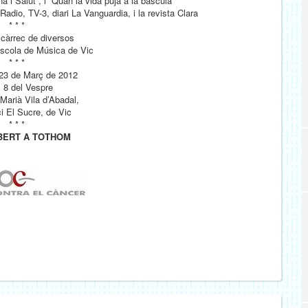
a i Salut”, i “Quan la vida puja a la bascula”
dio, TV-3, diari La Vanguardia, i la revista Clara
* * *
 càrrec de diversos
scola de Música de Vic
* * *
23 de Març de 2012
s 8 del Vespre
 Marià Vila d’Abadal,
ci El Sucre, de Vic
* * *
BERT A TOTHOM