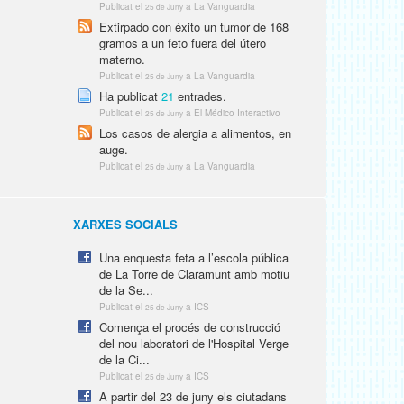
Publicat el
a La Vanguardia
25 de Juny
Extirpado con éxito un tumor de 168
gramos a un feto fuera del útero
materno.
Publicat el
a La Vanguardia
25 de Juny
Ha publicat
21
entrades.
Publicat el
a El Médico Interactivo
25 de Juny
Los casos de alergia a alimentos, en
auge.
Publicat el
a La Vanguardia
25 de Juny
XARXES SOCIALS
Una enquesta feta a l’escola pública
de La Torre de Claramunt amb motiu
de la Se...
Publicat el
a ICS
25 de Juny
Comença el procés de construcció
del nou laboratori de l'Hospital Verge
de la Ci...
Publicat el
a ICS
25 de Juny
A partir del 23 de juny els ciutadans