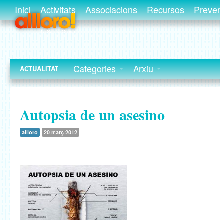
Inici
Activitats
Associacions
Recursos
Preve
Categories
Arxiu
ACTUALITAT
Autopsia de un asesino
allloro
20 març 2012