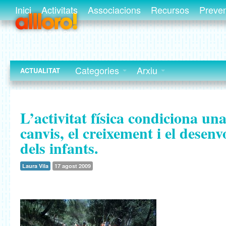
Inici
Activitats
Associacions
Recursos
Preve
Categories
Arxiu
ACTUALITAT
L’activitat física condiciona una
canvis, el creixement i el dese
dels infants.
Laura Vila
17 agost 2009