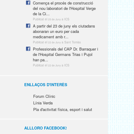
Comença el procés de construcció
del nou laboratori de l'Hospital Verge
de la Ci...
Publicat el
a ICS
25 de Juny
A partir del 23 de juny els ciutadans
abonaran un euro per cada
medicament amb r...
Publicat el
a Sant Tomàs
22 de Juny
Professionals del CAP Dr. Barraquer i
de l'Hospital Germans Trias i Pujol
han pa...
Publicat el
a ICS
22 de Juny
ENLLAÇOS D'INTERÈS
Forum Clínic
Línia Verda
Pla d'activitat física, esport i salut
ALLLORO FACEBOOK!