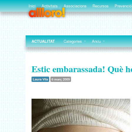
Inici
Activitats
Associacions
Recursos
Prevenció
ACTUALITAT
Categories
Arxiu
Estic embarassada! Què h
Laura Vila
6 març 2009