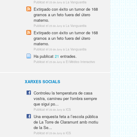
Publicat el
a La Vanguardia
25 de Juny
Extirpado con éxito un tumor de 168
gramos a un feto fuera del útero
materno.
Publicat el
a La Vanguardia
25 de Juny
Extirpado con éxito un tumor de 168
gramos a un feto fuera del útero
materno.
Publicat el
a La Vanguardia
25 de Juny
Ha publicat
21
entrades.
Publicat el
a El Médico Interactivo
25 de Juny
XARXES SOCIALS
Controleu la temperatura de casa
vostra, camineu per l'ombra sempre
que sigui po...
Publicat el
a ICS
26 de Juny
Una enquesta feta a l’escola pública
de La Torre de Claramunt amb motiu
de la Se...
Publicat el
a ICS
25 de Juny