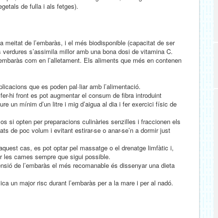
getals de fulla i als fetges).
a meitat de l’embaràs, i el més biodisponible (capacitat de ser
 les verdures s’assimila millor amb una bona dosi de vitamina C.
 l’embaràs com en l’alletament. Els aliments que més en contenen
licacions que es poden pal·liar amb l’alimentació.
er-hi front es pot augmentar el consum de fibra introduint
e un mínim d’un litre i mig d’aigua al dia i fer exercici físic de
s si opten per preparacions culinàries senzilles i fraccionen els
s de poc volum i evitant estirar-se o anar-se’n a dormir just
aquest cas, es pot optar pel massatge o el drenatge limfàtic i,
rar les cames sempre que sigui possible.
tensió de l’embaràs el més recomanable és dissenyar una dieta
lica un major risc durant l’embaràs per a la mare i per al nadó.