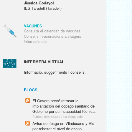
Jèssica Godayol
IES Taradell (Taradell)
VACUNES
Consulta el calendari de vacunes
Consells i vacunacions a viatgers
internacionals
INFERMERA VIRTUAL
Informació, suggeriments i consells.
BLOGS
El Govern prevé retrasar la
implantación del copago sanitario del
Gobierno por su incapacidad técnica.
Publicat el
a La Vanguardia
26 de Juny
Aviso de riesgo en Viladecans y Vic
por rebasar el nivel de ozono.