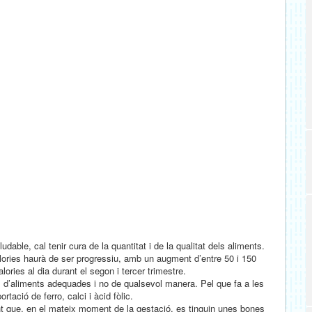
ble, cal tenir cura de la quantitat i de la qualitat dels aliments.
lories haurà de ser progressiu, amb un augment d’entre 50 i 150
alories al dia durant el segon i tercer trimestre.
ons d’aliments adequades i no de qualsevol manera. Pel que fa a les
rtació de ferro, calci i àcid fòlic.
nt que, en el mateix moment de la gestació, es tinguin unes bones