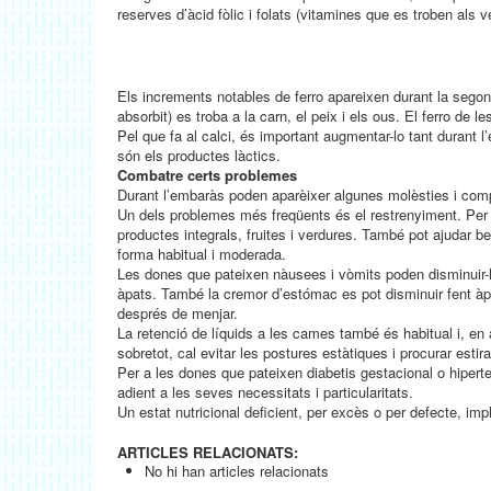
reserves d’àcid fòlic i folats (vitamines que es troben als ve
Els increments notables de ferro apareixen durant la segon
absorbit) es troba a la carn, el peix i els ous. El ferro de
Pel que fa al calci, és important augmentar-lo tant durant
són els productes làctics.
Combatre certs problemes
Durant l’embaràs poden aparèixer algunes molèsties i comp
Un dels problemes més freqüents és el restrenyiment. Per f
productes integrals, fruites i verdures. També pot ajudar beur
forma habitual i moderada.
Les dones que pateixen nàusees i vòmits poden disminuir-lo
àpats. També la cremor d’estómac es pot disminuir fent àpat
després de menjar.
La retenció de líquids a les cames també és habitual i, en 
sobretot, cal evitar les postures estàtiques i procurar esti
Per a les dones que pateixen diabetis gestacional o hiper
adient a les seves necessitats i particularitats.
Un estat nutricional deficient, per excès o per defecte, imp
ARTICLES RELACIONATS:
No hi han articles relacionats