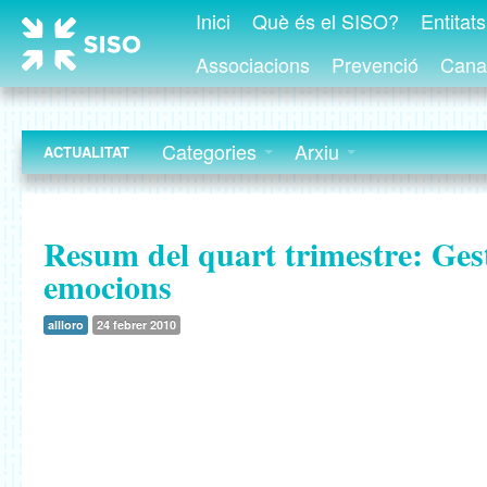
Inici
Què és el SISO?
Entitat
Associacions
Prevenció
Canal
Categories
Arxiu
ACTUALITAT
Resum del quart trimestre: Gest
emocions
allloro
24 febrer 2010