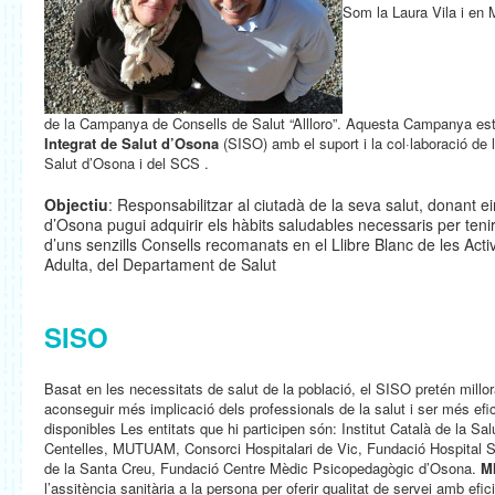
Som la Laura Vila i en M
de la Campanya de Consells de Salut “Allloro”. Aquesta Campanya es
Integrat de Salut d’Osona
(SISO) amb el suport i la col·laboració de 
Salut d’Osona i del SCS .
Objectiu
: Responsabilitzar al ciutadà de la seva salut, donant e
d’Osona pugui adquirir els hàbits saludables necessaris per teni
d’uns senzills Consells recomanats en el Llibre Blanc de les Activ
Adulta, del Departament de Salut
SISO
Basat en les necessitats de salut de la població, el SISO pretén millor
aconseguir més implicació dels professionals de la salut i ser més efi
disponibles Les entitats que hi participen són: Institut Català de la 
Centelles, MUTUAM, Consorci Hospitalari de Vic, Fundació Hospital 
de la Santa Creu, Fundació Centre Mèdic Psicopedagògic d’Osona.
M
l’assitència sanitària a la persona per oferir qualitat de servei amb efi