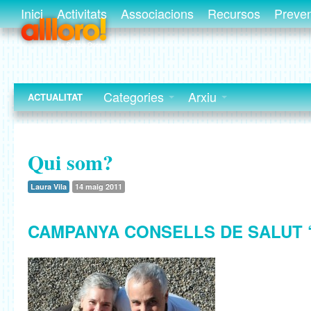
Inici
Activitats
Associacions
Recursos
Preve
Categories
Arxiu
ACTUALITAT
Qui som?
Laura Vila
14 maig 2011
CAMPANYA CONSELLS DE SALUT 