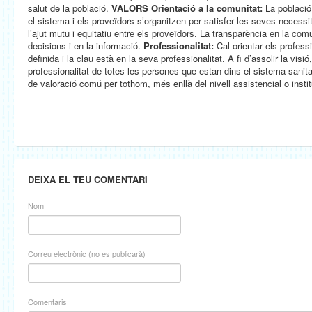
salut de la població.
VALORS
Orientació a la comunitat:
La població 
el sistema i els proveïdors s’organitzen per satisfer les seves necessi
l’ajut mutu i equitatiu entre els proveïdors. La transparència en la com
decisions i en la informació.
Professionalitat:
Cal orientar els profess
definida i la clau està en la seva professionalitat. A fi d’assolir la vi
professionalitat de totes les persones que estan dins el sistema sanitar
de valoració comú per tothom, més enllà del nivell assistencial o insti
DEIXA EL TEU COMENTARI
Nom
Correu electrònic (no es publicarà)
Comentaris