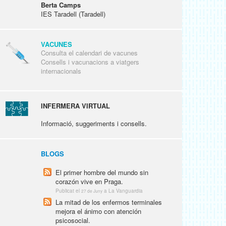
Berta Camps
IES Taradell (Taradell)
VACUNES
Consulta el calendari de vacunes
Consells i vacunacions a viatgers
internacionals
INFERMERA VIRTUAL
Informació, suggeriments i consells.
BLOGS
El primer hombre del mundo sin
corazón vive en Praga.
Publicat el
a La Vanguardia
27 de Juny
La mitad de los enfermos terminales
mejora el ánimo con atención
psicosocial.