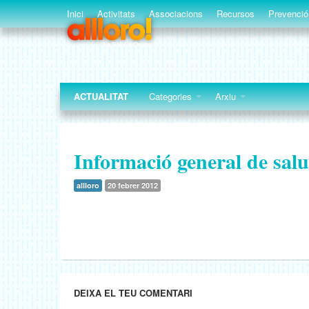
Inici
Activitats
Associacions
Recursos
Prevenció
ACTUALITAT
Categories
Arxiu
Informació general de salu
allloro
20 febrer 2012
DEIXA EL TEU COMENTARI