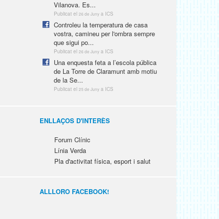
Vilanova. Es...
Publicat el
a ICS
26 de Juny
Controleu la temperatura de casa
vostra, camineu per l'ombra sempre
que sigui po...
Publicat el
a ICS
26 de Juny
Una enquesta feta a l’escola pública
de La Torre de Claramunt amb motiu
de la Se...
Publicat el
a ICS
25 de Juny
ENLLAÇOS D'INTERÈS
Forum Clínic
Línia Verda
Pla d'activitat física, esport i salut
ALLLORO FACEBOOK!