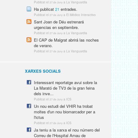
Publicat el
a La Vanguardia
27 de Juny
Ha publicat
21
entrades.
Publicat el
a El Médico Interactivo
27 de Juny
Sant Joan de Déu estrenará
urgencias en septiembre.
Publicat el
a La Vanguardia
27 de Juny
El CAP de Malgrat abrirá las noches
de verano.
Publicat el
a La Vanguardia
27 de Juny
XARXES SOCIALS
Interessant reportatge avui sobre la
La Marató de TV3 de la gran feina
dels inve...
Publicat el
a ICS
27 de Juny
Un nou estudi del VHIR ha trobat
moltes d'un nou biomarcador per a
l'ictus
Publicat el
a ICS
27 de Juny
Ja teniu a la xarxa el nou número del
Correu de l'Hospital Arnau de