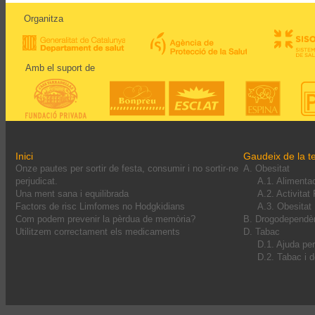
Organitza
Amb el suport de
Inici
Gaudeix de la te
Onze pautes per sortir de festa, consumir i no sortir-ne
A. Obesitat
perjudicat.
A.1. Alimenta
Una ment sana i equilibrada
A.2. Activitat
Factors de risc Limfomes no Hodgkidians
A.3. Obesitat I
Com podem prevenir la pèrdua de memòria?
B. Drogodependè
Utilitzem correctament els medicaments
D. Tabac
D.1. Ajuda pe
D.2. Tabac i 