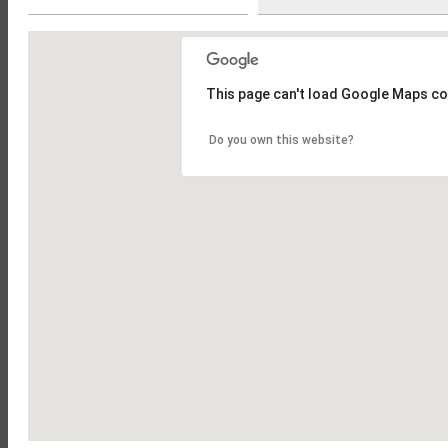
Olost
Sant Vicenç de Torelló
This page can't load Google Maps co
Do you own this website?