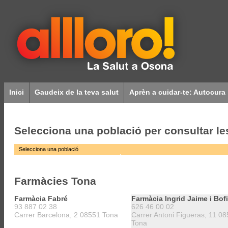
Inici
Gaudeix de la teva salut
Aprèn a cuidar-te: Autocura
Selecciona una població per consultar l
Selecciona una població
Balenyà
Oristà
Calldetenes
Prats de Lluçanès
Centelles
Roda de Ter
Farmàcies Tona
Folgueroles
Sant Bartomeu del Grau
Gurb
Sant Boi de Lluçanès
Farmàcia Fabré
Farmàcia Ingrid Jaime i Bofi
Malla
Sant Hipòlit de Voltregà
93 887 02 38
626 46 00 02
Manlleu
Sant Julià de Vilatorta
Carrer Barcelona, 2 08551 Tona
Carrer Antoni Figueras, 11 0
Masies de Voltregà, les
Sant Pere de Torelló
Tona
Montesquiu
Sant Quirze de Besora