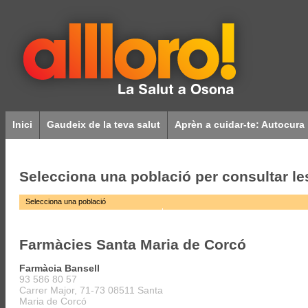
Inici
Gaudeix de la teva salut
Aprèn a cuidar-te: Autocura
Selecciona una població per consultar l
Selecciona una població
Balenyà
Oristà
Calldetenes
Prats de Lluçanès
Centelles
Roda de Ter
Farmàcies Santa Maria de Corcó
Folgueroles
Sant Bartomeu del Grau
Gurb
Sant Boi de Lluçanès
Farmàcia Bansell
Malla
Sant Hipòlit de Voltregà
93 586 80 57
Manlleu
Sant Julià de Vilatorta
Carrer Major, 71-73 08511 Santa
Masies de Voltregà, les
Sant Pere de Torelló
Maria de Corcó
Montesquiu
Sant Quirze de Besora