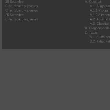
28 Setembre
A. Obesitat
Cine, tabaco y jovenes
A.1. Alimenta
Cine, tabaco y jovenes
A.1.1 Progra
25 Setembre
A.1.2 Alimenta
Cine, tabaco y jovenes
A.2. Activitat
A.3. Obesitat I
B. Drogodependè
D. Tabac
D.1. Ajuda pe
D.2. Tabac i 