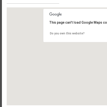
Olost
Sant Vicenç de Torelló
This page can't load Google Maps co
Do you own this website?