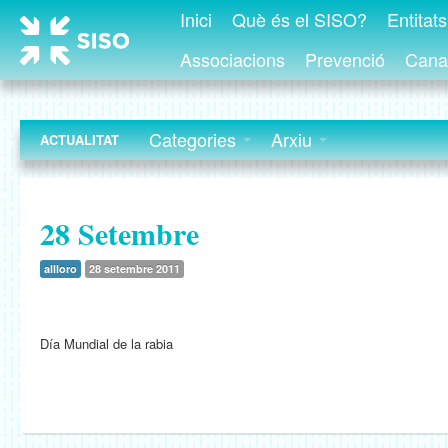
Inici
Què és el SISO?
Entitat
Associacions
Prevenció
Canal
Categories
Arxiu
ACTUALITAT
28 Setembre
allloro
28 setembre 2011
Día Mundial de la rabia