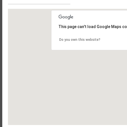
Olost
Sant Vicenç de Torelló
This page can't load Google Maps co
Do you own this website?