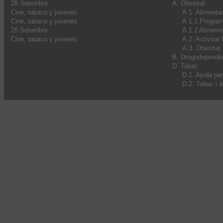
28 Setembre
A. Obesitat
Cine, tabaco y jovenes
A.1. Alimenta
Cine, tabaco y jovenes
A.1.1 Progra
25 Setembre
A.1.2 Alimenta
Cine, tabaco y jovenes
A.2. Activitat
A.3. Obesitat I
B. Drogodependè
D. Tabac
D.1. Ajuda pe
D.2. Tabac i 