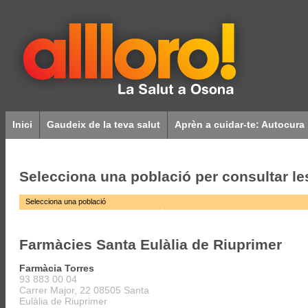
Inici
Gaudeix de la teva salut
Aprèn a cuidar-te: Autocura
Selecciona una població per consultar l
Selecciona una població
Balenyà
Oristà
Calldetenes
Prats de Lluçanès
Centelles
Roda de Ter
Farmàcies Santa Eulàlia de Riuprimer
Folgueroles
Sant Bartomeu del Grau
Gurb
Sant Boi de Lluçanès
Farmàcia Torres
Malla
Sant Hipòlit de Voltregà
93 883 00 04
Manlleu
Sant Julià de Vilatorta
Carrer Major, 22 08505 Santa
Masies de Voltregà, les
Sant Pere de Torelló
Eulàlia de Riuprimer
Montesquiu
Sant Quirze de Besora