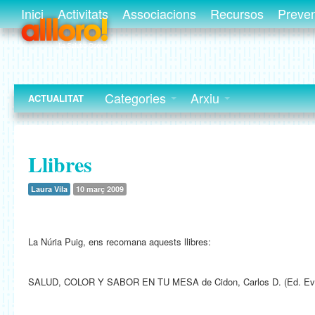
Inici
Activitats
Associacions
Recursos
Preve
Categories
Arxiu
ACTUALITAT
Llibres
Laura Vila
10 març 2009
La Núria Puig, ens recomana aquests llibres:
SALUD, COLOR Y SABOR EN TU MESA de Cidon, Carlos D. (Ed. Eve