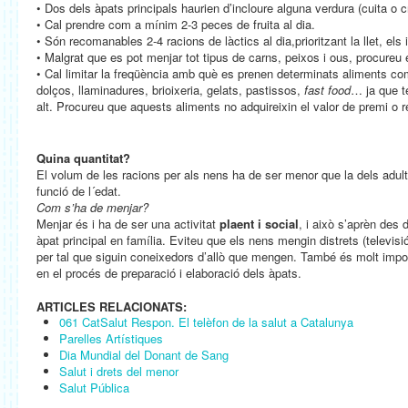
• Dos dels àpats principals haurien d’incloure alguna verdura (cuita o c
• Cal prendre com a mínim 2-3 peces de fruita al dia.
• Són recomanables 2-4 racions de làctics al dia,prioritzant la llet, els 
• Malgrat que es pot menjar tot tipus de carns, peixos i ous, procureu 
• Cal limitar la freqüència amb què es prenen determinats aliments c
dolços, llaminadures, brioixeria, gelats, pastissos,
fast food
… ja que t
alt. Procureu que aquests aliments no adquireixin el valor de premi o
Quina quantitat?
El volum de les racions per als nens ha de ser menor que la dels adult
funció de l´edat.
Com s’ha de menjar?
Menjar és i ha de ser una activitat
plaent i social
, i això s’aprèn des 
àpat principal en família. Eviteu que els nens mengin distrets (televisi
per tal que siguin coneixedors d’allò que mengen. També és molt impor
en el procés de preparació i elaboració dels àpats.
ARTICLES RELACIONATS:
061 CatSalut Respon. El telèfon de la salut a Catalunya
Parelles Artístiques
Dia Mundial del Donant de Sang
Salut i drets del menor
Salut Pública