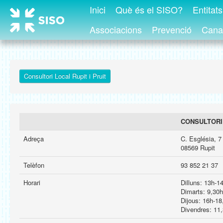
Inici
Què és el SISO?
Entitat
Associacions
Prevenció
Canal
Consultori Local Rupit i Pruit
CONSULTORI 
Adreça
C. Església, 7
08569 Rupit
Telèfon
93 852 21 37
Horari
Dilluns: 13h-1
Dimarts: 9,30
Dijous: 16h-18
Divendres: 11