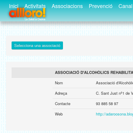
Inici
Activitats
Associacions
Prevenció
Canal 
Selecciona una associació
ASSOCIACIÓ D'ALCOHÒLICS REHABILIT
Nom
Associació d'Alcohòli
Adreça
C. Sant Just nº1 de 
Contacte
93 885 58 97
Web
http://adaroosona.bl