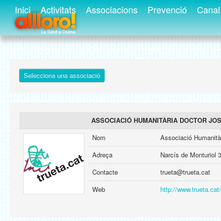
Inici
Activitats
Associacions
Prevenció
Canal 
Selecciona una associació
ASSOCIACIÓ HUMANITÀRIA DOCTOR JO
Nom
Associació Humanitàr
Adreça
Narcís de Monturiol 
Contacte
trueta@trueta.cat
Web
http://www.trueta.cat/