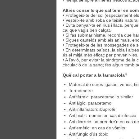
• Menja sempre aliments frescos acaba
Altres consells que cal tenir en co
• Protegeix-te del sol (especialment el
• Vesteix-te amb roba de teixits naturals
• Evita banyar-te en rius i llacs, perquè
cal que vagis ben calçat.
• Si fas submarinisme, recorda que han
• Sigues cautelós amb els animals, enc
• Protegeix-te de les mossegades de serp
• En determinats països, la sida i altre
és el mitjà més eficaç per prevenir-les.
• A l’avió, per evitar la síndrome de la c
circulació de la sang; fes algun tomb pe
Què cal portar a la farmaciola?
Material de cures: gases, venes, tiso
Termòmetre
Antitèrmic: paracetamol o similar
Antiàlgic: paracetamol
Antiinflamatori: ibuprofè
Antibiòtic: només en cas d’infecció
Antidiarreic: no prendre’n en cas d
Antiemètic: en cas de vòmits
Antifúngic d’ús tòpic