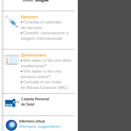
Jutglar
Torelló:
Vacunes
Consulta el calendari
•
de vacunes
Consells i vacunacions a
•
viatgers internacionals
Qüestionaris
Vols saber si fas una dieta
•
mediterrània?
Vols saber si ets una
•
persona activa?
Consulta el teu Index
•
de Massa Corporal (IMC)
Carpeta Personal
de Salut
Infermera virtual
Informació, suggeriments i