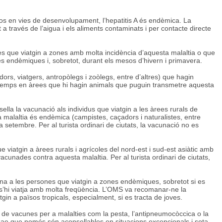
sos en vies de desenvolupament, l’hepatitis A és endèmica. La
a través de l’aigua i els aliments contaminats i per contacte directe
s que viatgin a zones amb molta incidència d’aquesta malaltia o que
es endèmiques i, sobretot, durant els mesos d’hivern i primavera.
s, viatgers, antropòlegs i zoòlegs, entre d’altres) que hagin
e temps en àrees que hi hagin animals que puguin transmetre aquesta
ella la vacunació als individus que viatgin a les àrees rurals de
la malaltia és endèmica (campistes, caçadors i naturalistes, entre
a setembre. Per al turista ordinari de ciutats, la vacunació no es
 viatgin a àrees rurals i agrícoles del nord-est i sud-est asiàtic amb
cunades contra aquesta malaltia. Per al turista ordinari de ciutats,
a a les persones que viatgin a zones endèmiques, sobretot si es
 s’hi viatja amb molta freqüència. L’OMS va recomanar-ne la
gin a països tropicals, especialment, si es tracta de joves.
s de vacunes per a malalties com la pesta, l’antipneumocòccica o la
zae que només són aconsellables en situacions excepcionals i sota