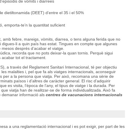
d’episodis de vòmits i diarrees
e dietiltonamida (DEET) d’entre el 35 i el 50%
 emporta-te’n la quantitat suficient
lt, amb febre, mareigs, vòmits, diarrea, o tens alguna ferida que no
 i digues-li a quin país has estat. Tingues en compte que algunes
e mesos després d’acabar el viatge.
alúdica, recorda que no pots deixar-la quan tornis. Perquè sigui
s acabar tot el tractament.
), a través del Reglament Sanitari Internacional, té per objectiu
les malalties i, pel que fa als viatges internacionals, aconseguir
s per a la persona que viatja. Per això, recomana una sèrie de
nats països i d’altres de caràcter general. El risc d’adquirir
ue es visita, l’època de l’any, el tipus de viatge i la durada. Per
 que viatja han de realitzar-se de forma individualitzada. Això fa
e demanar informació als
centres de vacunacions internacionals
esa a una reglamentació internacional i es pot exigir, per part de les