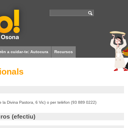
rèn a cuidar-te: Autocura
Recursos
Associacions
Cuina sense pares
ionals
Enllaços i documentació
Qui som?
la Divina Pastora, 6 Vic) o per telèfon (93 889 0222)
ros (efectiu)