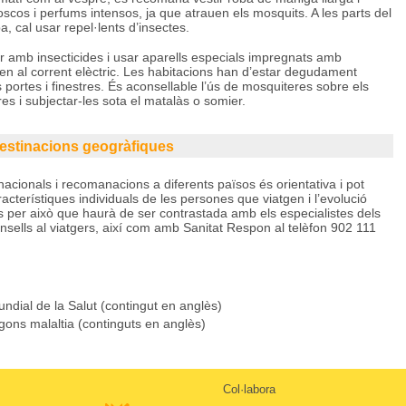
 foscos i perfums intensos, ja que atrauen els mosquits. A les parts del
, cal usar repel·lents d’insectes.
tzar amb insecticides i usar aparells especials impregnats amb
llen al corrent elèctric. Les habitacions han d’estar degudament
 portes i finestres. És aconsellable l’ús de mosquiteres sobre els
res i subjectar-les sota el matalàs o somier.
estinacions geogràfiques
acionals i recomanacions a diferents països és orientativa i pot
cterístiques individuals de les persones que viatgen i l’evolució
s per això que haurà de ser contrastada amb els especialistes dels
nsells al viatgers, així com amb Sanitat Respon al telèfon 902 111
undial de la Salut (contingut en anglès)
gons malaltia (continguts en anglès)
Col·labora