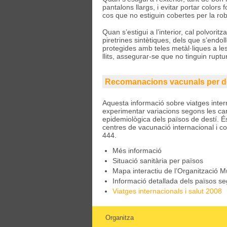
pantalons llargs, i evitar portar colors
cos que no estiguin cobertes per la roba
Quan s’estigui a l’interior, cal polvori
piretrines sintètiques, dels que s’endo
protegides amb teles metàl·liques a les
llits, assegurar-se que no tinguin ruptu
Recomanacions vacunals per d
Aquesta informació sobre viatges intern
experimentar variacions segons les cara
epidemiològica dels països de destí. É
centres de vacunació internacional i co
444.
Més informació
Situació sanitària per països
Mapa interactiu de l’Organització M
Informació detallada dels països se
Viatges internacionals i salut 2008
Organitza