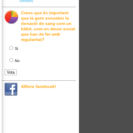
consells.
Creus que és important
que la gent concebin la
donació de sang com un
hàbit, com un deure social
que han de fer amb
regularitat?
Si
No
Allloro facebook!