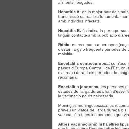
aliments i begudes.
Hepatitis A:
en la major part dels paï
transmissió es realitza fonamentalment 
amb individus infectats.
Hepatitis B:
és indicada per a persone
tinguin contacte amb la població d’àre
Ràbia:
es recomana a persones (caçador
d’estar llargs o freqüents períodes d
malaltia.
Encefalitis centreeuropea:
se n’acons
països d’Europa Central i de l’Est, on 
d’altres) i durant els períodes de maig 
recomana.
Encefalitis japonesa:
les persones que
estades de llarga durada han d’ésser va
la vacunació no és necessària.
Meningitis meningocòccica: es recoman
preveu un viatge de llarga durada o si
vacunació a totes les persoens que viat
Altres vacunacions:
hi ha altres tipu
que hi ha contra l’haemophilus influen