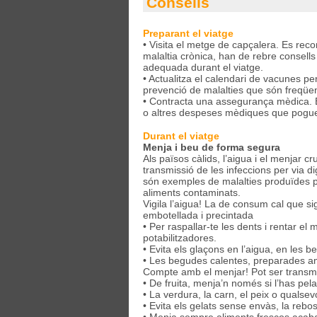
Consells
Preparant el viatge
• Visita el metge de capçalera. Es rec
malaltia crònica, han de rebre consells 
adequada durant el viatge.
• Actualitza el calendari de vacunes pe
prevenció de malalties que són freqüen
• Contracta una assegurança mèdica. És
o altres despeses mèdiques que pogues
Durant el viatge
Menja i beu de forma segura
Als països càlids, l’aigua i el menjar
transmissió de les infeccions per via dige
són exemples de malalties produïdes per
aliments contaminats.
Vigila l’aigua! La de consum cal que si
embotellada i precintada
• Per raspallar-te les dents i rentar el
potabilitzadores.
• Evita els glaçons en l’aigua, en les b
• Les begudes calentes, preparades amb
Compte amb el menjar! Pot ser transmi
• De fruita, menja’n només si l’has pelat
• La verdura, la carn, el peix o qualsev
• Evita els gelats sense envàs, la rebos