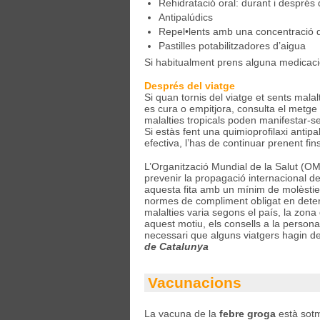
Rehidratació oral: durant i després 
Antipalúdics
Repel•lents amb una concentració d
Pastilles potabilitzadores d’aigua
Si habitualment prens alguna medicació,
Després del viatge
Si quan tornis del viatge et sents mala
es cura o empitjora, consulta el metge
malalties tropicals poden manifestar-s
Si estàs fent una quimioprofilaxi antip
efectiva, l’has de continuar prenent fin
L’Organització Mundial de la Salut (OMS
prevenir la propagació internacional de 
aquesta fita amb un mínim de molèstie
normes de compliment obligat en determi
malalties varia segons el país, la zona q
aquest motiu, els consells a la persona
necessari que alguns viatgers hagin d
de Catalunya
Vacunacions
La vacuna de la
febre groga
està sotm