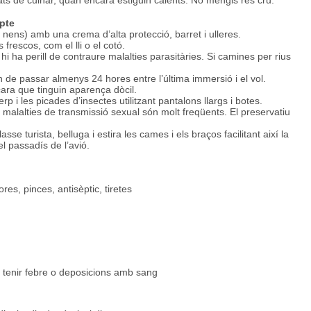
ts de cuinar, quan encara estiguin calents. No mengis res cru.
mpte
s nens) amb una crema d’alta protecció, barret i ulleres.
 frescos, com el lli o el cotó.
 hi ha perill de contraure malalties parasitàries. Si camines per rius
 de passar almenys 24 hores entre l’última immersió i el vol.
ara que tinguin aparença dòcil.
 i les picades d’insectes utilitzant pantalons llargs i botes.
s malalties de transmissió sexual són molt freqüents. El preservatiu
lasse turista, belluga i estira les cames i els braços facilitant així la
l passadís de l’avió.
res, pinces, antisèptic, tiretes
e tenir febre o deposicions amb sang