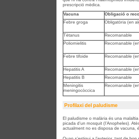
prescripció mèdica.
Vacuna
Obligació o re
Febre groga
Obligatòria (en a
Tètanus
Recomanable
Poliomielitis
Recomanable (en
Febre tifoide
Recomanable (en
Hepatitis A
Recomanable (en
Hepatitis B
Recomanable
Meningitis
Recomanable (en
meningocòccica
Profilaxi del paludisme
El paludisme o malària és una malaltia 
picada d’un mosquit (l’Anopheles). Atès 
actualment no es disposa de vacuna, 
Quan s’estigui a l’exterior, tant de bo