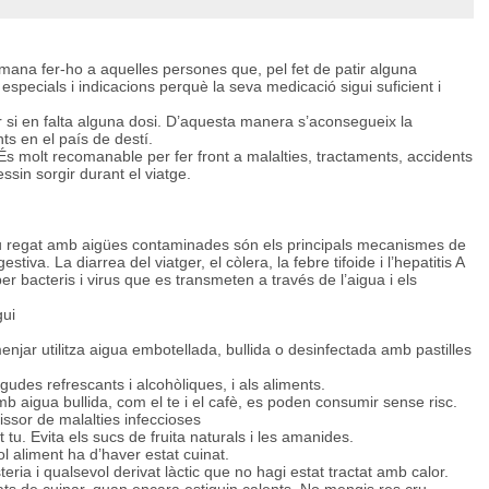
omana fer-ho a aquelles persones que, pel fet de patir alguna
especials i indicacions perquè la seva medicació sigui suficient i
r si en falta alguna dosi. D’aquesta manera s’aconsegueix la
ts en el país de destí.
 molt recomanable per fer front a malalties, tractaments, accidents
sin sorgir durant el viatge.
 cru regat amb aigües contaminades són els principals mecanismes de
stiva. La diarrea del viatger, el còlera, la febre tifoide i l’hepatitis A
 bacteris i virus que es transmeten a través de l’aigua i els
gui
 menjar utilitza aigua embotellada, bullida o desinfectada amb pastilles
egudes refrescants i alcohòliques, i als aliments.
 aigua bullida, com el te i el cafè, es poden consumir sense risc.
ssor de malalties infeccioses
 tu. Evita els sucs de fruita naturals i les amanides.
ol aliment ha d’haver estat cuinat.
teria i qualsevol derivat làctic que no hagi estat tractat amb calor.