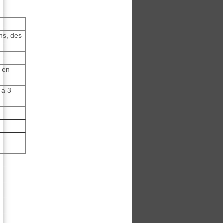
ons, des
 en
 a 3