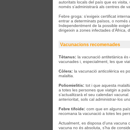
autoritats locals del país que es visita
només s’administrarà als centres de va
Febre groga: s’exigeix certificat intern
entrar a determinats països, o només 
Independentment de la possible exigèn
dirigeixin a zones infectades d’Àfrica,
Vacunacions recomenades
Tètanus:
la vacunació antitetànica és 
vacunades i, especialment, les que via
Còlera:
la vacunació anticolèrica es po
malaltia.
Poliomielitis:
tot i que aquesta malalti
a totes les persones que viatgin a païs
s’actualitzarà el seu calendari vacuna
anterioritat, sols cal administrar-los un
Febre tifoide:
com que en alguns païso
recomana la vacunació a totes les pers
Actualment, es disposa d’una vacuna ora
vacuna no és absoluta, s’ha de conside