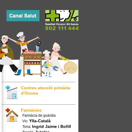
Centres atenció primària
d’Osona
Farmàcies
Farmàcia de guàrdia
Ylla-Català
Vic:
Ingrid Jaime i Bofill
Tona: