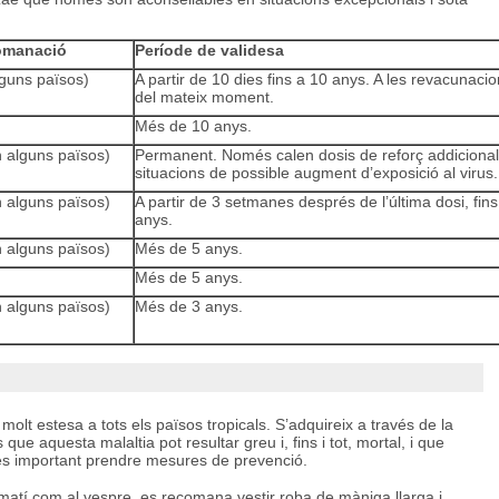
comanació
Període de validesa
lguns països)
A partir de 10 dies fins a 10 anys. A les revacunaci
del mateix moment.
Més de 10 anys.
 alguns països)
Permanent. Només calen dosis de reforç addicional
situacions de possible augment d’exposició al virus.
 alguns països)
A partir de 3 setmanes després de l’última dosi, fins
anys.
 alguns països)
Més de 5 anys.
Més de 5 anys.
 alguns països)
Més de 3 anys.
molt estesa a tots els països tropicals. S’adquireix a través de la
que aquesta malaltia pot resultar greu i, fins i tot, mortal, i que
és important prendre mesures de prevenció.
n matí com al vespre, es recomana vestir roba de màniga llarga i