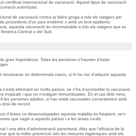
, un certificat internacional de vacunació. Aquest tipus de vacunació
cunació autoritzats.
acional de vacunació contra la febre groga a tots els viatgers per
als procedents d’un país endèmic o amb un brot epidèmic.
cia, aquesta vacunació és recomanable a tots els viatgers que es
 d’Amèrica Central o del Sud.
de gran importància. Totes les persones n’haurien d’estar
tgen.
t recomanar en determinats casos, si hi ha risc d’adquirir aquesta
a s’està eliminant en molts països, se n’ha d’aconsellar la vacunació
os tropicals i que no n’estiguin immunitzades. En el cas dels nens,
l. A les persones adultes, si han estat vacunades correctament amb
a dosi de record.
s d’àrees no desenvolupades aquesta malaltia és freqüent, se’n
ones que vagin a aquests països i a les àrees rurals.
l i una altra d’administració parenteral. Atès que l’eficàcia de la
rar que la millor prevenció són les mesures higièniques amb els