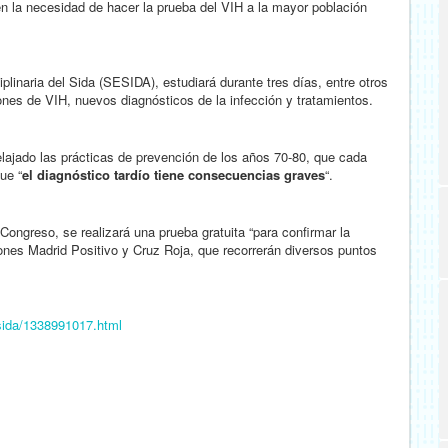
en la necesidad de hacer la prueba del VIH a la mayor población
linaria del Sida (SESIDA), estudiará durante tres días, entre otros
ones de VIH, nuevos diagnósticos de la infección y tratamientos.
elajado las prácticas de prevención de los años 70-80, que cada
ue “
el diagnóstico tardío tiene consecuencias graves
“.
Congreso, se realizará una prueba gratuita “para confirmar la
iones Madrid Positivo y Cruz Roja, que recorrerán diversos puntos
sida/1338991017.html