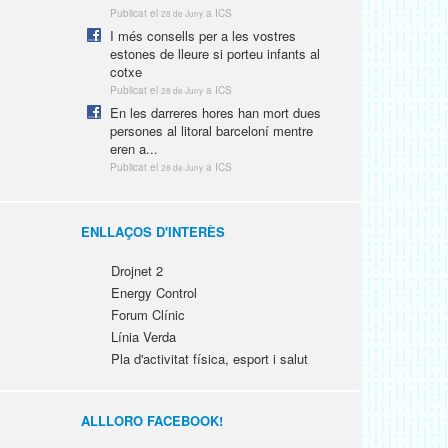
Publicat el
a ICS
28 de Juny
I més consells per a les vostres
estones de lleure si porteu infants al
cotxe
Publicat el
a ICS
28 de Juny
En les darreres hores han mort dues
persones al litoral barceloní mentre
eren a...
Publicat el
a ICS
28 de Juny
ENLLAÇOS D'INTERÈS
Drojnet 2
Energy Control
Forum Clínic
Línia Verda
Pla d'activitat física, esport i salut
ALLLORO FACEBOOK!