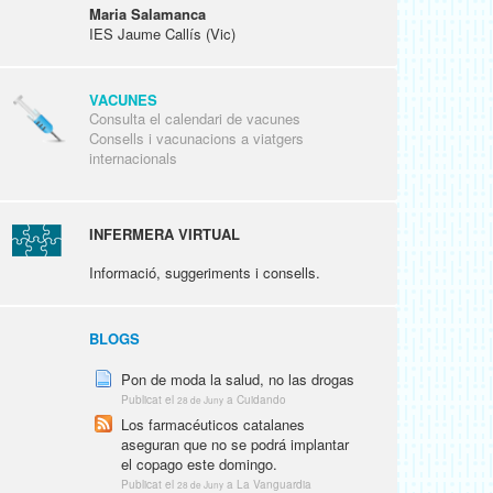
Maria Salamanca
IES Jaume Callís (Vic)
VACUNES
Consulta el calendari de vacunes
Consells i vacunacions a viatgers
internacionals
INFERMERA VIRTUAL
Informació, suggeriments i consells.
BLOGS
Pon de moda la salud, no las drogas
Publicat el
a Cuidando
28 de Juny
Los farmacéuticos catalanes
aseguran que no se podrá implantar
el copago este domingo.
Publicat el
a La Vanguardia
28 de Juny