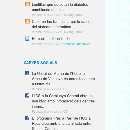
Lentillas que detectan la diabetes
cambiando de color.
Publicat el
a La Vanguardia
28 de Juny
Caos en las farmacias por la caída
del sistema informático.
Publicat el
a La Vanguardia
28 de Juny
Ha publicat
21
entrades.
Publicat el
a
El Médico Interactivo
28 de Juny
XARXES SOCIALS
La Unitat de Mama de l’Hospital
Arnau de Vilanova és acreditada com
a unitat d’e...
Publicat el
a ICS
28 de Juny
L’ICS a la Catalunya Central obre un
nou bloc amb informació dels centres
i cons...
Publicat el
a ICS
28 de Juny
El programa ‘Pas a Pas’ de l’ICS a
Reus clou amb una caminada entre
Salou i Camb...