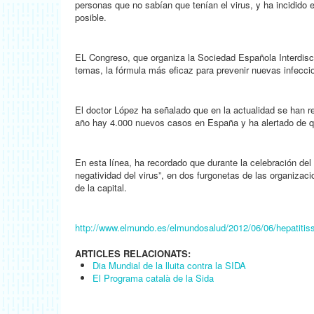
personas que no sabían que tenían el virus, y ha incidido 
posible.
EL Congreso, que organiza la Sociedad Española Interdiscip
temas, la fórmula más eficaz para prevenir nuevas infecci
El doctor López ha señalado que en la actualidad se han r
año hay 4.000 nuevos casos en España y ha alertado de q
En esta línea, ha recordado que durante la celebración del 
negatividad del virus”, en dos furgonetas de las organizac
de la capital.
http://www.elmundo.es/elmundosalud/2012/06/06/hepatitis
ARTICLES RELACIONATS:
Dia Mundial de la lluita contra la SIDA
El Programa català de la Sida