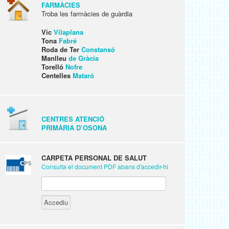
FARMÀCIES
Troba les farmàcies de guàrdia
Vic
Vilaplana
Tona
Fabré
Roda de Ter
Constansó
Manlleu
de Gràcia
Torelló
Nofre
Centelles
Mataró
CENTRES ATENCIÓ
PRIMÀRIA D’OSONA
CARPETA PERSONAL DE SALUT
Consulta el document PDF abans d'accedir-hi