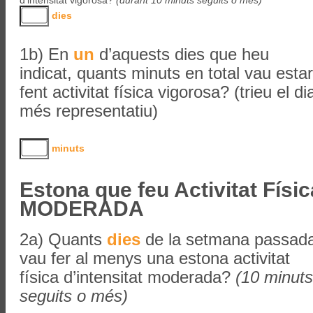
d’intensitat vigorosa?
(durant 10 minuts seguits o més)
dies
1b) En
un
d’aquests dies que heu
indicat, quants minuts en total vau estar
fent activitat física vigorosa? (trieu el di
més representatiu)
minuts
Estona que feu Activitat Físic
MODERADA
2a) Quants
dies
de la setmana passad
vau fer al menys una estona activitat
física d’intensitat moderada?
(10 minuts
seguits o més)