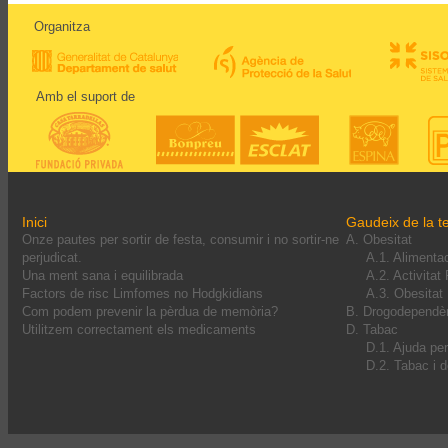
Organitza
Amb el suport de
Inici
Gaudeix de la te
Onze pautes per sortir de festa, consumir i no sortir-ne
A. Obesitat
perjudicat.
A.1. Alimenta
Una ment sana i equilibrada
A.2. Activitat
Factors de risc Limfomes no Hodgkidians
A.3. Obesitat I
Com podem prevenir la pèrdua de memòria?
B. Drogodependè
Utilitzem correctament els medicaments
D. Tabac
D.1. Ajuda pe
D.2. Tabac i 