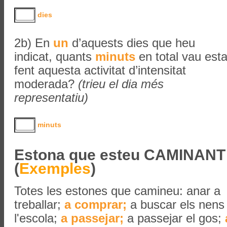
dies
2b) En
un
d’aquests dies que heu
indicat, quants
minuts
en total vau esta
fent aquesta activitat d’intensitat
moderada?
(trieu el dia més
representatiu)
minuts
Estona que esteu CAMINANT
(
Exemples
)
Totes les estones que camineu:
anar a
treballar;
a comprar;
a buscar els nens
l'escola;
a passejar;
a passejar el gos;