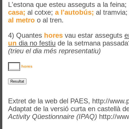
L'estona que esteu asseguts
a la feina;
casa;
al cotxe;
a l'autobús;
al tramvia;
al metro
o al tren.
4) Quantes
hores
vau estar asseguts
e
un
dia no festiu
de la setmana passada
(trieu el dia més representatiu)
hores
Extret de la web del PAES, http://www.p
Adaptat de la versió curta en castellà d
Activity Qüestionnaire (IPAQ)
http://www