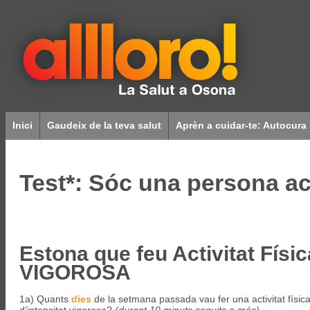
Inici
Gaudeix de la teva salut
Aprèn a cuidar-te: Autocura
Test*: Sóc una persona ac
Estona que feu Activitat Físic
VIGOROSA
1a) Quants
dies
de la setmana passada vau fer una activitat físic