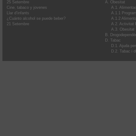
25 Setembre
A. Obesitat
Cine, tabaco y jovenes
A.1. Alimenta
Llar d’infants
A.1.1 Progra
¿Cuánto alcohol se puede beber?
A.1.2 Alimenta
21 Setembre
A.2. Activitat
A.3. Obesitat I
B. Drogodependè
D. Tabac
D.1. Ajuda pe
D.2. Tabac i 