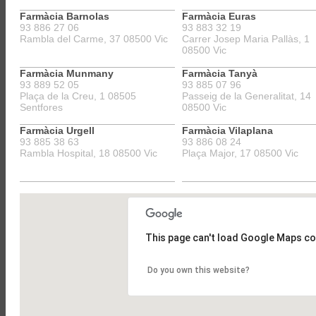
Olost
Sant Vicenç de Torelló
Farmàcia Barnolas
Farmàcia Euras
93 886 27 06
93 883 32 19
Rambla del Carme, 37 08500 Vic
Carrer Josep Maria Pallàs, 1
08500 Vic
Farmàcia Munmany
Farmàcia Tanyà
93 889 52 05
93 885 07 96
Plaça de la Creu, 1 08505
Passeig de la Generalitat, 14
Sentfores
08500 Vic
Farmàcia Urgell
Farmàcia Vilaplana
93 885 38 63
93 886 08 24
Rambla Hospital, 18 08500 Vic
Plaça Major, 17 08500 Vic
This page can't load Google Maps co
Do you own this website?