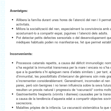
Avantatges:
Allibera la família durant unes hores de l’atenció del nen i li perme
activitats.
Millora la socialització del nen, especialment la convivència amb a
acostumant-lo a compartir espai, joguines i l’atenció dels adults.
Pot detectar petits defectes sensorials o del desenvolupament qu
mèdiques habituals poden no manifestar-se, fet que permet establ
Inconvenients:
Processos catarrals repetits, a causa del dèficit immunològic nor
s’ha esgotat la immunitat transmesa per la mare i encara no s’ha
que a la guarderia s’hi apleguen nens d’edats similars i, per tant
d’immunitat, les possibilitats d’intercanvi de gèrmens són més gran
s’incrementen considerablement. Generalment, incomoden el nen 
pares, però són benignes i no tenen influència sobre la seva futur
resulten un procés natural i progressiu de “vacunació” contra molts
Gastroenteritis freqüents (vòmits i diarrees) causades per la tran
a causa de la tendència d’aquesta edat a compartir objectes sovin
secrecions.
Malalties pròpies de la infància. La vacunació sistemàtica fa que 