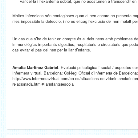
varicel·la i l’exantema sobtat, que no acostumen a transcendir en l
Moltes infeccions són contagioses quan el nen encara no presenta ca
n’és impossible la detecció, i no és eficaç l’exclusió del nen malalt per
Un cas que s’ha de tenir en compte és el dels nens amb problemes de 
immunològics importants digestius, respiratoris o circulatoris que pode
cas evitar el pas del nen per la llar d’infants.
Amalia Martínez Gabriel
. Evolució psicològica i social / aspectes c
Infermera virtual. Barcelona: Col·legi Oficial d’Infermeria de Barcelona
http://www.infermeravirtual.com/ca-es/situacions-de-vida/infancia/info
relacionada.html#llarinfantsiescola