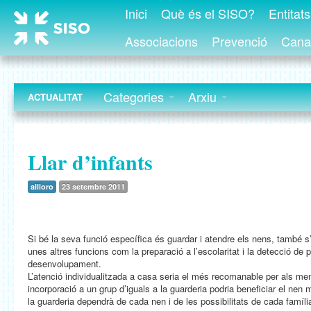
Inici
Què és el SISO?
Entitat
Associacions
Prevenció
Canal
Categories
Arxiu
ACTUALITAT
Llar d’infants
allloro
23 setembre 2011
Si bé la seva funció específica és guardar i atendre els nens, també s’
unes altres funcions com la preparació a l’escolaritat i la detecció de 
desenvolupament.
L’atenció individualitzada a casa seria el més recomanable per als men
incorporació a un grup d’iguals a la guarderia podria beneficiar el nen m
la guarderia dependrà de cada nen i de les possibilitats de cada famíli