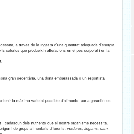
ecessita, a traves de la ingesta d’una quantitat adequada d’energia.
is calòrics que produeixin alteracions en el pes corporal i en la
t.
sona gran sedentària, una dona embarassada o un esportista
ontenir la màxima varietat possible d’aliments, per a garantir-nos
ts i cadascun dels nutrients que el nostre organisme necessita.
rigen i de grups alimentaris diferents:
verdures, llegums, carn,
etc …