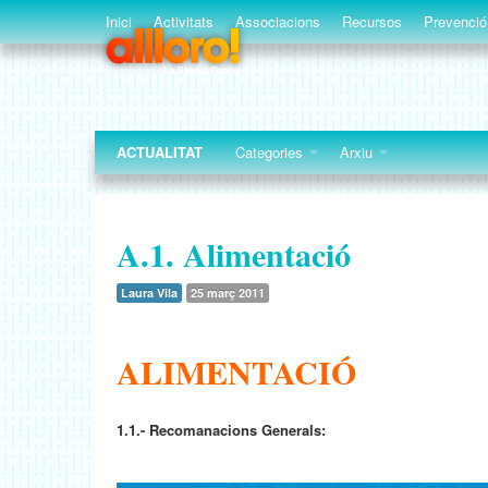
Inici
Activitats
Associacions
Recursos
Prevenció
ACTUALITAT
Categories
Arxiu
A.1. Alimentació
Laura Vila
25 març 2011
ALIMENTACIÓ
1.1.- Recomanacions Generals: