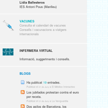
Lídia Ballesteros
IES Antoni Pous (Manlleu)
VACUNES
Consulta el calendari de vacunes
Consells i vacunacions a viatgers
internacionals
INFERMERA VIRTUAL
Informació, suggeriments i consells.
BLOGS
Ha publicat
19
entrades.
Publicat el
a El Médico Interactivo
21 de Juny
Los jubilados protestan contra el euro
por receta.
Publicat el
a La Vanguardia
21 de Juny
Dos asilos de Barcelona, los