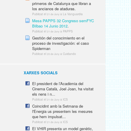
primeros de Catalunya que libran a
los ancianos de ataduras.
Publicat el
a La Vanguardia
21 de Juny
Mesa PAPPS 32 Congreso semFYC
Bilbao 14 Junio 2012
.
Publicat el
a PAPPS
21 de Juny
Gestión del conocimiento en el
proceso de investigación: el caso
Spiderman
Publicat el
a Cuidando
20 de Juny
XARXES SOCIALS
El president de l’Acadèmia del
Cinema Català, Joel Joan, ha visitat
els nens i n...
Publicat el
a ICS
21 de Juny
Coincidint amb la Setmana de
l'Energia us presentem les mesures
que hem impulsat...
Publicat el
a ICS
21 de Juny
El VHIR presenta un model genètic,