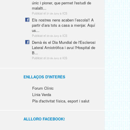
únic i pioner, que permet l'estudi de
malalti...
Publicat el
a ICS
21 de Juny
Els nostres nens acaben l’escola!! A
partir d’ara tots a casa a menjar. Aquí
us...
Publicat el
a ICS
20 de Juny
Demà és el Dia Mundial de l'Esclerosi
Lateral Amiotròfica i avui l'Hospital de
B...
Publicat el
a ICS
20 de Juny
ENLLAÇOS D'INTERÈS
Forum Clínic
Línia Verda
Pla d'activitat física, esport i salut
ALLLORO FACEBOOK!