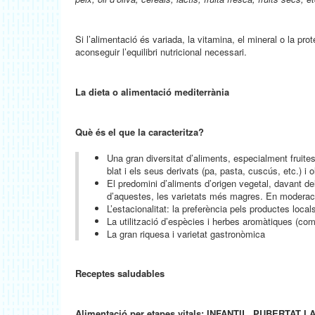
Si l’alimentació és variada, la vitamina, el mineral o la prot
aconseguir l’equilibri nutricional necessari.
La dieta o alimentació mediterrània
Què és el que la caracteritza?
Una gran diversitat d’aliments, especialment fruites
blat i els seus derivats (pa, pasta, cuscús, etc.) i ol
El predomini d’aliments d’origen vegetal, davant del
d’aquestes, les varietats més magres. En moderació
L’estacionalitat: la preferència pels productes loca
La utilització d’espècies i herbes aromàtiques (comí,
La gran riquesa i varietat gastronòmica
Receptes saludables
Alimentació per etapes vitals:
INFANTIL,
PUBERTAT I 