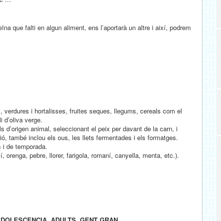
eïna que falti en algun aliment, ens l’aportarà un altre i així, podrem
, verdures i hortalisses, fruites seques, llegums, cereals com el
i d’oliva verge.
s d’origen animal, seleccionant el peix per davant de la carn, i
, també inclou els ous, les llets fermentades i els formatges.
ls i de temporada.
 orenga, pebre, llorer, farigola, romaní, canyella, menta, etc.).
ADOLESCENCIA,
ADULTS,
GENT GRAN.