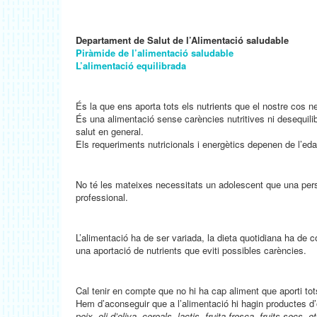
Departament de Salut de l’Alimentació saludable
Piràmide de l’alimentació saludable
L’alimentació equilibrada
És la que ens aporta tots els nutrients que el nostre cos n
És una alimentació sense carències nutritives ni desequilibr
salut en general.
Els requeriments nutricionals i energètics depenen de l’eda
No té les mateixes necessitats un adolescent que una per
professional.
L’alimentació ha de ser variada, la dieta quotidiana ha de c
una aportació de nutrients que eviti possibles carències.
Cal tenir en compte que no hi ha cap aliment que aporti to
Hem d’aconseguir que a l’alimentació hi hagin productes d’o
peix, oli d’oliva, cereals, lactis, fruita fresca, fruits secs, 