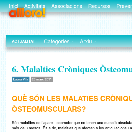
Inici
Activitats
Associacions
Recursos
Preve
Categories
Arxiu
ACTUALITAT
6. Malalties Cròniques Òsteomu
Laura Vila
25 març 2011
QUÈ SÓN LES MALATIES CRÒNIQ
ÒSTEOMUSCULARS?
Són malalties de l’aparell locomotor que no tenen una curació absolut
més de 3 mesos. És a dir, malalties que afecten a les articulacions i a