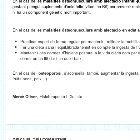
En el cas de les
malalties ósteomusculars amb afectació infantil-j
gestant prengui suplements d’àcid fòlic (vitamina B9) per prevenir mala
hi ha un component genètic molt important.
En el cas de les
malalties ósteomusculars amb afectació en edat 
Practicar esport de forma regular per mantenir i millorar la mobilita
Fer una dieta sana i equil.librada tenint en compte la ingesta de fru
Mantenir unes normes d’higiene postural a la vida diària com per
dormir en un llit dur i un coixí baix.
En el cas de l’
osteoporosi
, s’aconsella, també, augmentar la ingesta de
fruits secs, peix…)
Mercè Oliver
, Fisioterapeuta i Dietista
DEIXA EL TEU COMENTARI