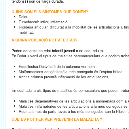
tendons) i són de llarga durada.
QUINS SÓN ELS SÍNTOMES QUE DONEN?
Dolor.
Tumefacció: inflor, inflamació.
Rigidesa articular: dificultat a la mobilitat de les articulacions i, fi
mobilitat.
A QUINA POBLACIÓ POT AFECTAR?
Poden donar-se en edat infantil-juvenil o en edat adulta.
En l’edat juvenil el tipus de malalties ósteomusculars que podem troba
Escoliosisà Desviació de la columna vertebral.
Malformacions congènitesàla més coneguda és l’espina bífida.
Artritis crònica juvenilà inflamació de les articulacions.
En edat adulta els tipus de malalties ósteomusculars que podem troba
Malalties degeneratives de les articulacions à anomenada com a A
Malalties inflamatòries de les articulacions à la més coneguda és d
Reumatismes de parts toves à les més conegudes són la Fibromiàlg
QUÈ ES POT FER PER PREVENIR LA MALALTIA ?