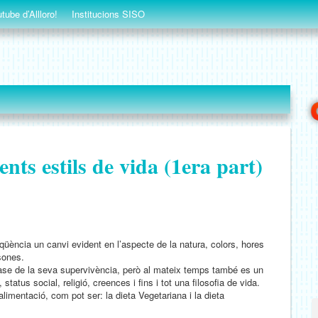
tube d’Allloro!
Institucions SISO
nts estils de vida (1era part)
üència un canvi evident en l’aspecte de la natura, colors, hores
sones.
 base de la seva supervivència, però al mateix temps també es un
tatus social, religió, creences i fins i tot una filosofia de vida.
imentació, com pot ser: la dieta Vegetariana i la dieta