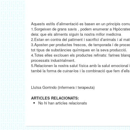
Aquests estils d’alimentació es basen en un principis com
1.Sorgeixen de grans savis , podem enumerar a Hipòcrates
deia: que els aliments siguin la nostra millor medicina
2.Estan en contra del patiment i sacrifici d’animals i al 
3.Aposten per productes frescos, de temporada i de proced
tot tipus de substàncies químiques en la seva producció.
4.Totes elles exclouen els productes refinats: farines bla
processats industrialment.
5.Relacionen la nostra salut física amb la salut emocional i
també la forma de cuinar-los i la combinació que fem d’ells
Lluïsa Gorrindo (infermera i terapeuta)
ARTICLES RELACIONATS:
No hi han articles relacionats