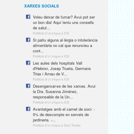
XARXES SOCIALS
Voleu deixar de fumar? Avui pot ser
un bon dia! Aquí teniu uns consells
de salut...
Publicat el
a ICS
28 d'Agost
Si patiu alguna al·lèrgia o intolerància
alimentària no cal que renuncieu a
cont...
Publicat el
a ICS
27 d'Agost
Les aules dels hospitals Vall
d'Hebron, Josep Trueta, Germans
Trias i Arnau de V...
Publicat el
a ICS
27 d'Agost
Desenganxar-se de les xarxes. Avui
la Dra. Susanna Jiménez,
responsable de la Un...
Publicat el
a ICS
27 d'Agost
Avantatges amb el carnet de soci: -
5% de descompte en serveis de
jardineria. -...
Publicat el
a Sant Tomàs
27 d'Agost