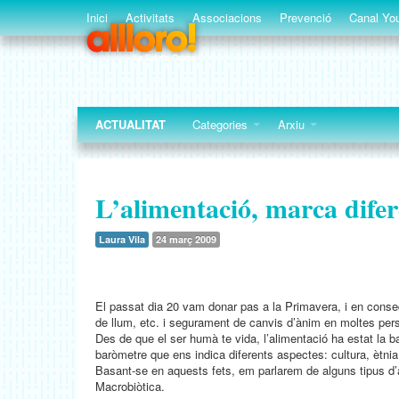
Inici
Activitats
Associacions
Prevenció
Canal You
ACTUALITAT
Categories
Arxiu
L’alimentació, marca difere
Laura Vila
24 març 2009
El passat dia 20 vam donar pas a la Primavera, i en conseq
de llum, etc. i segurament de canvis d’ànim en moltes per
Des de que el ser humà te vida, l’alimentació ha estat la
baròmetre que ens indica diferents aspectes: cultura, ètnia, s
Basant-se en aquests fets, em parlarem de alguns tipus d’al
Macrobiòtica.