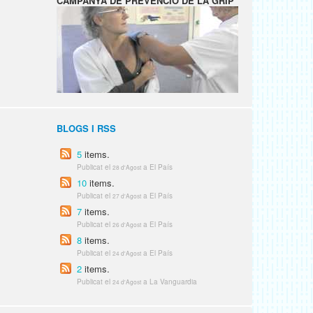
CAMPANYA DE PREVENCIÓ DE LA GRIP
BLOGS I RSS
5
items.
Publicat el
a El País
28 d'Agost
10
items.
Publicat el
a El País
27 d'Agost
7
items.
Publicat el
a El País
26 d'Agost
8
items.
Publicat el
a El País
24 d'Agost
2
items.
Publicat el
a La Vanguardia
24 d'Agost