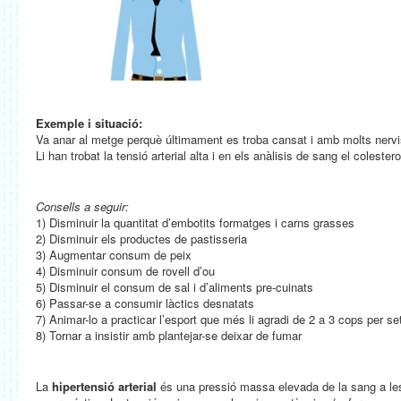
Exemple i situació:
Va anar al metge perquè últimament es troba cansat i amb molts nervi
Li han trobat la tensió arterial alta i en els anàlisis de sang el colestero
Consells a seguir:
1) Disminuir la quantitat d’embotits formatges i carns grasses
2) Disminuir els productes de pastisseria
3) Augmentar consum de peix
4) Disminuir consum de rovell d’ou
5) Disminuir el consum de sal i d’aliments pre-cuinats
6) Passar-se a consumir làctics desnatats
7) Animar-lo a practicar l’esport que més li agradi de 2 a 3 cops per s
8) Tornar a insistir amb plantejar-se deixar de fumar
La
hipertensió arterial
és una pressió massa elevada de la sang a les 