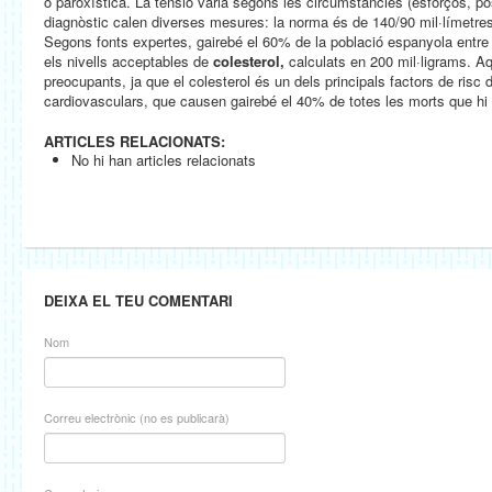
o paroxística. La tensió varia segons les circumstàncies (esforços, po
diagnòstic calen diverses mesures: la norma és de 140/90 mil·límetre
Segons fonts expertes, gairebé el 60% de la població espanyola entre 
els nivells acceptables de
colesterol,
calculats en 200 mil·ligrams. A
preocupants, ja que el colesterol és un dels principals factors de risc 
cardiovasculars, que causen gairebé el 40% de totes les morts que hi
ARTICLES RELACIONATS:
No hi han articles relacionats
DEIXA EL TEU COMENTARI
Nom
Correu electrònic (no es publicarà)