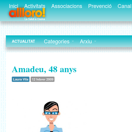
Inici
Activitats
Associacions
Prevenció
Canal 
Categories
Arxiu
ACTUALITAT
Amadeu, 48 anys
Laura Vila
12 febrer 2009