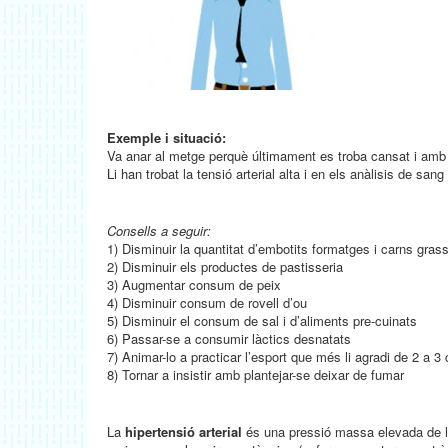
Exemple i situació:
Va anar al metge perquè últimament es troba cansat i amb 
Li han trobat la tensió arterial alta i en els anàlisis de sang
Consells a seguir:
1) Disminuir la quantitat d’embotits formatges i carns gras
2) Disminuir els productes de pastisseria
3) Augmentar consum de peix
4) Disminuir consum de rovell d’ou
5) Disminuir el consum de sal i d’aliments pre-cuinats
6) Passar-se a consumir làctics desnatats
7) Animar-lo a practicar l’esport que més li agradi de 2 a 
8) Tornar a insistir amb plantejar-se deixar de fumar
La
hipertensió arterial
és una pressió massa elevada de la 