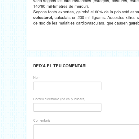
varia segons les circumstàncies (esforços, postures, estr
140/90 mil·límetres de mercuri.
Segons fonts expertes, gairebé el 60% de la població espan
colesterol,
calculats en 200 mil·ligrams. Aquestes xifres só
de risc de les malalties cardiovasculars, que causen gair
DEIXA EL TEU COMENTARI
Nom
Correu electrònic (no es publicarà)
Comentaris