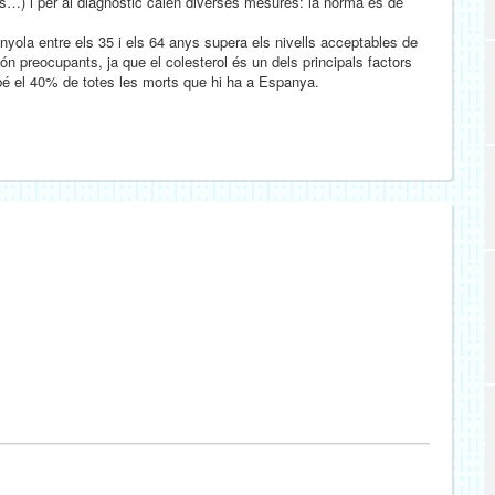
ès…) i per al diagnòstic calen diverses mesures: la norma és de
yola entre els 35 i els 64 anys supera els nivells acceptables de
n preocupants, ja que el colesterol és un dels principals factors
ebé el 40% de totes les morts que hi ha a Espanya.