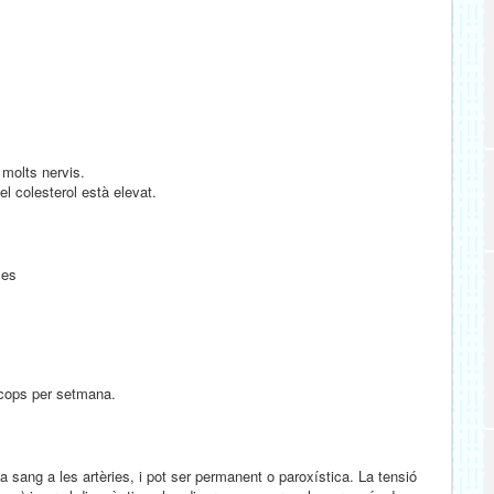
molts nervis.
 el colesterol està elevat.
ses
3 cops per setmana.
sang a les artèries, i pot ser permanent o paroxística. La tensió