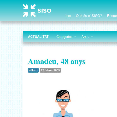
Inici
Què és el SISO?
Entita
ACTUALITAT
Categories
Arxiu
Amadeu, 48 anys
allloro
12 febrer 2009