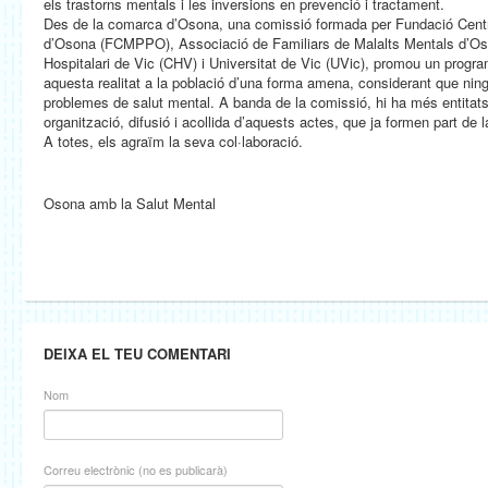
els trastorns mentals i les inversions en prevenció i tractament.
Des de la comarca d’Osona, una comissió formada per Fundació Cen
d’Osona (FCMPPO), Associació de Familiars de Malalts Mentals d’
Hospitalari de Vic (CHV) i Universitat de Vic (UVic), promou un progr
aquesta realitat a la població d’una forma amena, considerant que ni
problemes de salut mental. A banda de la comissió, hi ha més entitats
organització, difusió i acollida d’aquests actes, que ja formen part de
A totes, els agraïm la seva col·laboració.
Osona amb la Salut Mental
DEIXA EL TEU COMENTARI
Nom
Correu electrònic (no es publicarà)