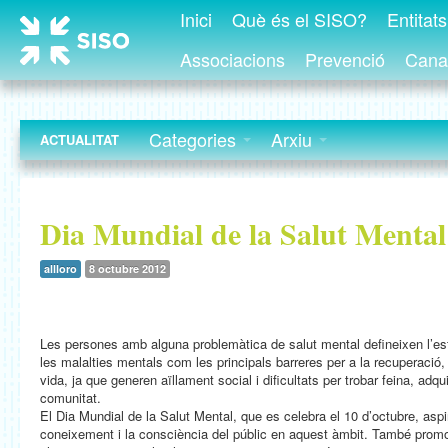
Inici
Què és el SISO?
Entitat
Associacions
Prevenció
Canal
Categories
Arxiu
ACTUALITAT
Dia Mundial de la Salut Mental
allloro
8 octubre 2012
Les persones amb alguna problemàtica de salut mental defineixen l’e
les malalties mentals com les principals barreres per a la recuperació, e
vida, ja que generen aïllament social i dificultats per trobar feina, adqui
comunitat.
El Dia Mundial de la Salut Mental, que es celebra el 10 d’octubre, aspir
coneixement i la consciència del públic en aquest àmbit. També prom