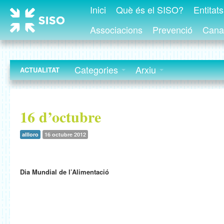
Inici
Què és el SISO?
Entitat
Associacions
Prevenció
Canal
Categories
Arxiu
ACTUALITAT
16 d’octubre
allloro
16 octubre 2012
Dia Mundial de l’Alimentació