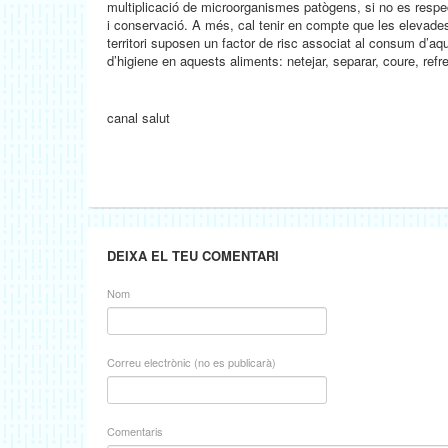
multiplicació de microorganismes patògens, si no es respe
i conservació. A més, cal tenir en compte que les elevades
territori suposen un factor de risc associat al consum d’a
d’higiene en aquests aliments: netejar, separar, coure, refre
canal salut
DEIXA EL TEU COMENTARI
Nom
Correu electrònic (no es publicarà)
Comentaris