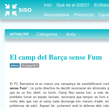
Inici
Què és el SISO?
Entitat
Associacions
Prevenció
Canal
Categories
Arxiu
ACTUALITAT
El camp del Barça sense Fum
allloro
15 maig 2011
El FC Barcelona té en marxa una campanya de sensibilització cont
sense Fum”.
La junta directiva ha decidit recomanar als aficionats 
que és un lloc obert, no fumin. Camp Nou sense fum, a més de c
prohibeix fumar en espais tancats, recomana que tampoc es fumi a l
molts dels que van al camp cada diumenge són menors d’edat, e
problemes de salut. Aquest fet, juntament amb la defensa dels valo