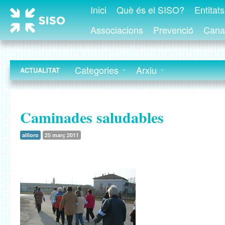
Inici
Què és el SISO?
Entitat
Associacions
Prevenció
Canal
Categories
Arxiu
ACTUALITAT
Caminades saludables
allloro
25 març 2011