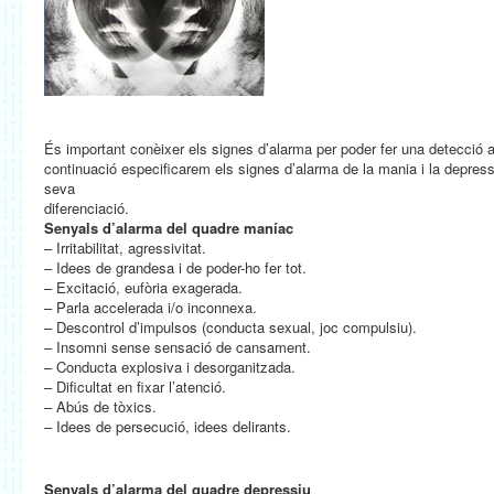
És important conèixer els signes d’alarma per poder fer una detecció
continuació especificarem els signes d’alarma de la mania i la depressi
seva
diferenciació.
Senyals d’alarma del quadre maníac
– Irritabilitat, agressivitat.
– Idees de grandesa i de poder-ho fer tot.
– Excitació, eufòria exagerada.
– Parla accelerada i/o inconnexa.
– Descontrol d’impulsos (conducta sexual, joc compulsiu).
– Insomni sense sensació de cansament.
– Conducta explosiva i desorganitzada.
– Dificultat en fixar l’atenció.
– Abús de tòxics.
– Idees de persecució, idees delirants.
Senyals d’alarma del quadre depressiu