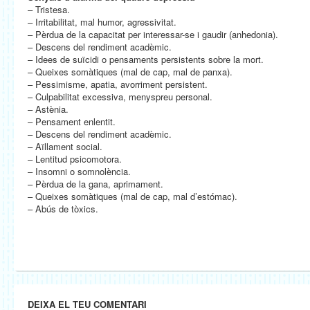
– Tristesa.
– Irritabilitat, mal humor, agressivitat.
– Pèrdua de la capacitat per interessar-se i gaudir (anhedonia).
– Descens del rendiment acadèmic.
– Idees de suïcidi o pensaments persistents sobre la mort.
– Queixes somàtiques (mal de cap, mal de panxa).
– Pessimisme, apatia, avorriment persistent.
– Culpabilitat excessiva, menyspreu personal.
– Astènia.
– Pensament enlentit.
– Descens del rendiment acadèmic.
– Aïllament social.
– Lentitud psicomotora.
– Insomni o somnolència.
– Pèrdua de la gana, aprimament.
– Queixes somàtiques (mal de cap, mal d’estómac).
– Abús de tòxics.
DEIXA EL TEU COMENTARI