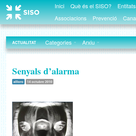
Inici
Què és el SISO?
Entitat
Associacions
Prevenció
Canal
Categories
Arxiu
ACTUALITAT
Senyals d’alarma
allloro
14 octubre 2010