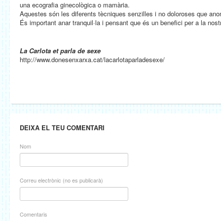
una ecografia ginecològica o mamària.
Aquestes són les diferents tècniques senzilles i no doloroses que an
És important anar tranquil·la i pensant que és un benefici per a la nost
La Carlota et parla de sexe
http://www.donesenxarxa.cat/lacarlotaparladesexe/
DEIXA EL TEU COMENTARI
Nom
Correu electrònic (no es publicarà)
Comentaris