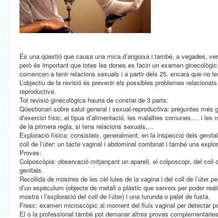
És una qüestió que causa una mica d’angoixa i també, a vegades, verg
però és important que totes les dones es facin un examen ginecològi
comencen a tenir relacions sexuals i a partir dels 25, encara que no le
L’objectiu de la revisió és prevenir els possibles problemes relacionats
reproductiva.
Tot revisió ginecològica hauria de constar de 3 parts:
Qüestionari sobre salut general i sexual-reproductiva: preguntes més g
d’exercici físic, el tipus d’alimentació, les malalties comunes,… i le
de la primera regla, si tens relacions sexuals,…
Exploració física: consisteix, generalment, en la inspecció dels genital
coll de l’úter; un tacte vaginal i abdominal combinat i també una expl
Proves:
Colposcòpia: observació mitjançant un aparell, el colposcopi, del coll d
genitals.
Recollida de mostres de les cèl·lules de la vagina i del coll de l’úter p
d’un espèculum (objecte de metall o plàstic que serveix per poder realitz
mostra i l’exploració del coll de l’úter) i una turunda o palet de fusta.
Fresc: examen microscòpic al moment del fluix vaginal per detectar p
El o la professional també pot demanar altres proves complementàries