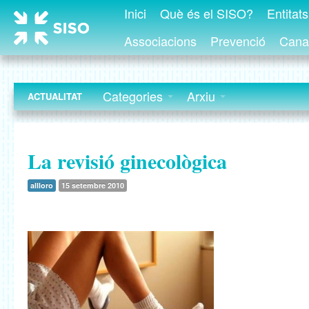
Inici
Què és el SISO?
Entitat
Associacions
Prevenció
Canal
Categories
Arxiu
ACTUALITAT
La revisió ginecològica
allloro
15 setembre 2010