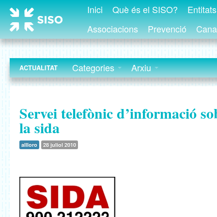
Inici
Què és el SISO?
Entitat
Associacions
Prevenció
Canal
Categories
Arxiu
ACTUALITAT
Servei telefònic d’informació so
la sida
allloro
28 juliol 2010