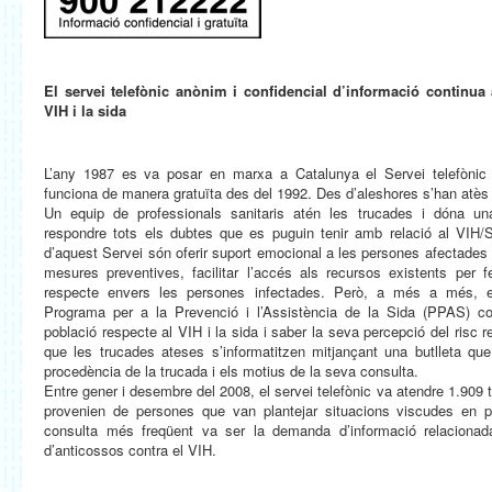
El servei telefònic anònim i confidencial d’informació continua 
VIH i la sida
L’any 1987 es va posar en marxa a Catalunya el Servei telefònic 
funciona de manera gratuïta des del 1992. Des d’aleshores s’han atè
Un equip de professionals sanitaris atén les trucades i dóna una
respondre tots els dubtes que es puguin tenir amb relació al VIH/S
d’aquest Servei són oferir suport emocional a les persones afectades 
mesures preventives, facilitar l’accés als recursos existents per f
respecte envers les persones infectades. Però, a més a més, el
Programa per a la Prevenció i l’Assistència de la Sida (PPAS) co
població respecte al VIH i la sida i saber la seva percepció del risc r
que les trucades ateses s’informatitzen mitjançant una butlleta que 
procedència de la trucada i els motius de la seva consulta.
Entre gener i desembre del 2008, el servei telefònic va atendre 1.909 
provenien de persones que van plantejar situacions viscudes en p
consulta més freqüent va ser la demanda d’informació relaciona
d’anticossos contra el VIH.