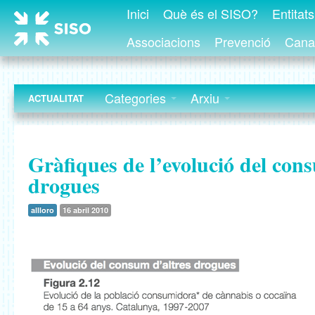
Inici
Què és el SISO?
Entitat
Associacions
Prevenció
Canal
Categories
Arxiu
ACTUALITAT
Gràfiques de l’evolució del con
drogues
allloro
16 abril 2010